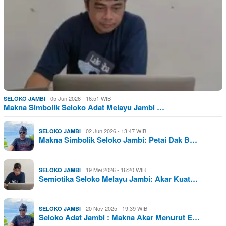
05 Jun 2026 - 16:51 WIB
SELOKO JAMBI
Makna Simbolik Seloko Adat Melayu Jambi …
02 Jun 2026 - 13:47 WIB
SELOKO JAMBI
Makna Simbolik Seloko Jambi: Petai Dak B…
19 Mei 2026 - 16:20 WIB
SELOKO JAMBI
Semiotika Seloko Melayu Jambi: Akar Kuat…
20 Nov 2025 - 19:39 WIB
SELOKO JAMBI
Seloko Adat Jambi : Makna Akar Menurut E…