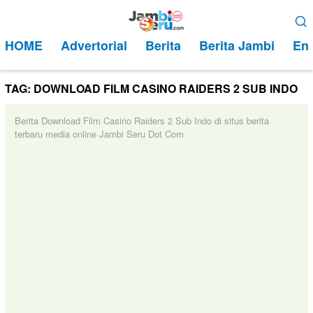
Loncat
Menu
ke
Mobile
HOME
Advertorial
Berita
Berita Jambi
Ent
konten
TAG:
DOWNLOAD FILM CASINO RAIDERS 2 SUB INDO
Berita Download Film Casino Raiders 2 Sub Indo di situs berita
terbaru media online Jambi Seru Dot Com