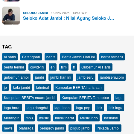
16 Nov 2025 - 14:41 WIB
SELOKO JAMBI
Seloko Adat Jambi : Nilai Agung Seloko J…
TAG
al haris
Batanghari
berita
Berita Jambi Hari Ini
berita terbaru
berita terkini
covid-19
en
film
fr
Gubernur Al Haris
gubernur jambi
jambi
jambi hari ini
jambiseru
jambiseru.com
jp
kota jambi
kriminal
Kumpulan BERITA haris-sani
Kumpulan BERITA muaro jambi
Kumpulan BERITA Tanjabbar
lagu
lagu barat
lagu dangdut
lagu indo
lagu pop
lirik
lirik lagu
Merangin
mp3
musik
musik barat
Musik Indo
nasional
news
olahraga
pemprov jambi
pilgub jambi
Pilkada Jambi