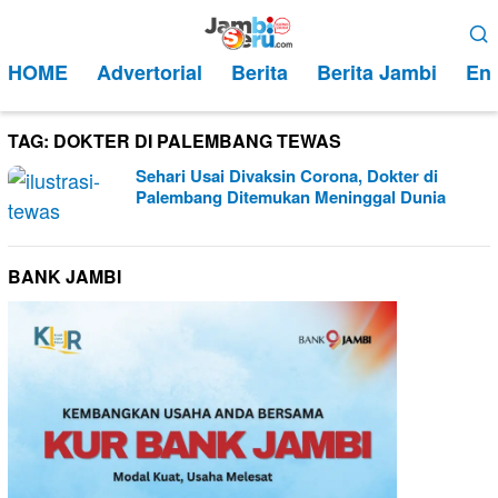
Loncat
Menu
ke
Mobile
HOME
Advertorial
Berita
Berita Jambi
Ent
konten
TAG:
DOKTER DI PALEMBANG TEWAS
Sehari Usai Divaksin Corona, Dokter di
Palembang Ditemukan Meninggal Dunia
BANK JAMBI