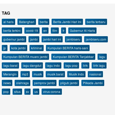
TAG
al haris
Batanghari
berita
Berita Jambi Hari Ini
berita terbaru
berita terkini
covid-19
en
film
fr
Gubernur Al Haris
gubernur jambi
jambi
jambi hari ini
jambiseru
jambiseru.com
jp
kota jambi
kriminal
Kumpulan BERITA haris-sani
Kumpulan BERITA muaro jambi
Kumpulan BERITA Tanjabbar
lagu
lagu barat
lagu dangdut
lagu indo
lagu pop
lirik
lirik lagu
Merangin
mp3
musik
musik barat
Musik Indo
nasional
news
olahraga
pemprov jambi
pilgub jambi
Pilkada Jambi
pop
situs
sv
us
virus corona