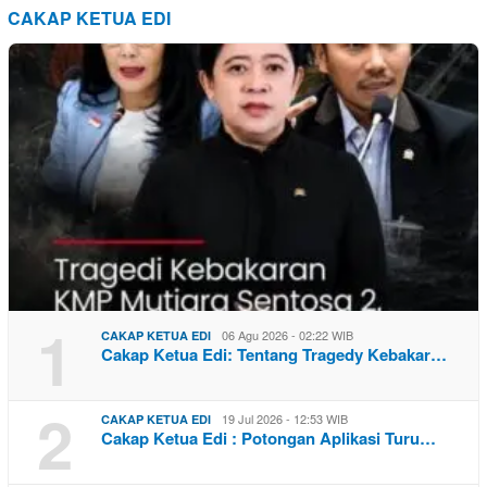
CAKAP KETUA EDI
1
06 Agu 2026 - 02:22 WIB
CAKAP KETUA EDI
Cakap Ketua Edi: Tentang Tragedy Kebakar…
2
19 Jul 2026 - 12:53 WIB
CAKAP KETUA EDI
Cakap Ketua Edi : Potongan Aplikasi Turu…