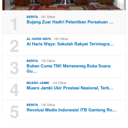
1
181 Dilihat
BERITA
Bujang Zuar Hadiri Pelantikan Persatuan …
2
160 Dilihat
AL HARIS WAYS
Al Haris Ways: Sekolah Rakyat Terintegra…
3
150 Dilihat
BERITA
Bukan Cuma TNI! Mensesneg Buka Suara:
Gu…
4
144 Dilihat
MUARO JAMBI
Muaro Jambi Ukir Prestasi Nasional, Terb…
5
136 Dilihat
BERITA
Revolusi Medis Indonesia! ITB Ganteng Ro…