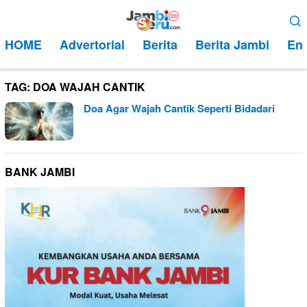
Loncat
Menu
ke
Mobile
HOME
Advertorial
Berita
Berita Jambi
Ent
konten
TAG:
DOA WAJAH CANTIK
Doa Agar Wajah Cantik Seperti Bidadari
BANK JAMBI