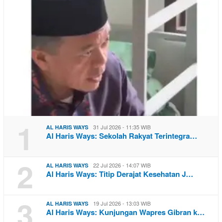
1
31 Jul 2026 - 11:35 WIB
AL HARIS WAYS
Al Haris Ways: Sekolah Rakyat Terintegra…
2
22 Jul 2026 - 14:07 WIB
AL HARIS WAYS
Al Haris Ways: Titip Derajat Kesehatan J…
3
19 Jul 2026 - 13:03 WIB
AL HARIS WAYS
Al Haris Ways: Kunjungan Wapres Gibran k…