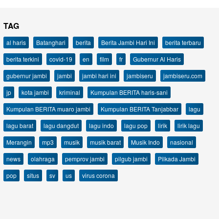
TAG
al haris
Batanghari
berita
Berita Jambi Hari Ini
berita terbaru
berita terkini
covid-19
en
film
fr
Gubernur Al Haris
gubernur jambi
jambi
jambi hari ini
jambiseru
jambiseru.com
jp
kota jambi
kriminal
Kumpulan BERITA haris-sani
Kumpulan BERITA muaro jambi
Kumpulan BERITA Tanjabbar
lagu
lagu barat
lagu dangdut
lagu indo
lagu pop
lirik
lirik lagu
Merangin
mp3
musik
musik barat
Musik Indo
nasional
news
olahraga
pemprov jambi
pilgub jambi
Pilkada Jambi
pop
situs
sv
us
virus corona