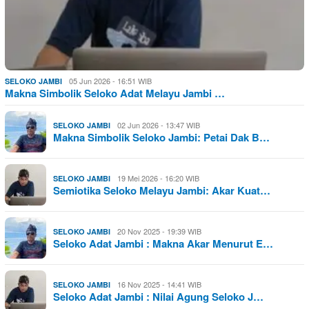
05 Jun 2026 - 16:51 WIB
SELOKO JAMBI
Makna Simbolik Seloko Adat Melayu Jambi …
02 Jun 2026 - 13:47 WIB
SELOKO JAMBI
Makna Simbolik Seloko Jambi: Petai Dak B…
19 Mei 2026 - 16:20 WIB
SELOKO JAMBI
Semiotika Seloko Melayu Jambi: Akar Kuat…
20 Nov 2025 - 19:39 WIB
SELOKO JAMBI
Seloko Adat Jambi : Makna Akar Menurut E…
16 Nov 2025 - 14:41 WIB
SELOKO JAMBI
Seloko Adat Jambi : Nilai Agung Seloko J…