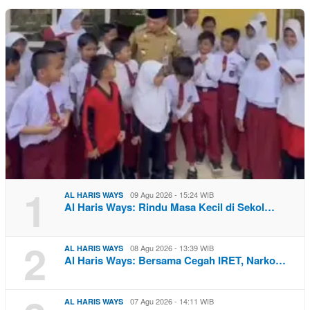
1
09 Agu 2026 - 15:24 WIB
AL HARIS WAYS
Al Haris Ways: Rindu Masa Kecil di Sekol…
2
08 Agu 2026 - 13:39 WIB
AL HARIS WAYS
Al Haris Ways: Bersama Cegah IRET, Narko…
07 Agu 2026 - 14:11 WIB
AL HARIS WAYS