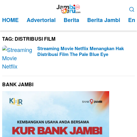
Loncat
Menu
ke
Mobile
HOME
Advertorial
Berita
Berita Jambi
Ent
konten
TAG:
DISTRIBUSI FILM
Streaming Movie Netflix Menangkan Hak
Distribusi Film The Pale Blue Eye
BANK JAMBI