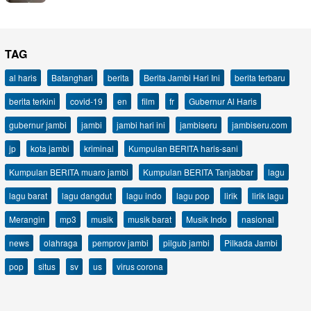
TAG
al haris
Batanghari
berita
Berita Jambi Hari Ini
berita terbaru
berita terkini
covid-19
en
film
fr
Gubernur Al Haris
gubernur jambi
jambi
jambi hari ini
jambiseru
jambiseru.com
jp
kota jambi
kriminal
Kumpulan BERITA haris-sani
Kumpulan BERITA muaro jambi
Kumpulan BERITA Tanjabbar
lagu
lagu barat
lagu dangdut
lagu indo
lagu pop
lirik
lirik lagu
Merangin
mp3
musik
musik barat
Musik Indo
nasional
news
olahraga
pemprov jambi
pilgub jambi
Pilkada Jambi
pop
situs
sv
us
virus corona