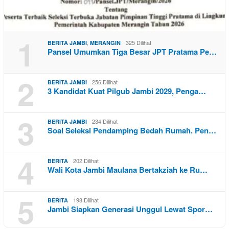
1
,
325 Dilihat
BERITA JAMBI
MERANGIN
Pansel Umumkan Tiga Besar JPT Pratama Pe…
2
256 Dilihat
BERITA JAMBI
3 Kandidat Kuat Pilgub Jambi 2029, Penga…
3
234 Dilihat
BERITA JAMBI
Soal Seleksi Pendamping Bedah Rumah. Pen…
4
202 Dilihat
BERITA
Wali Kota Jambi Maulana Bertakziah ke Ru…
5
198 Dilihat
BERITA
Jambi Siapkan Generasi Unggul Lewat Spor…