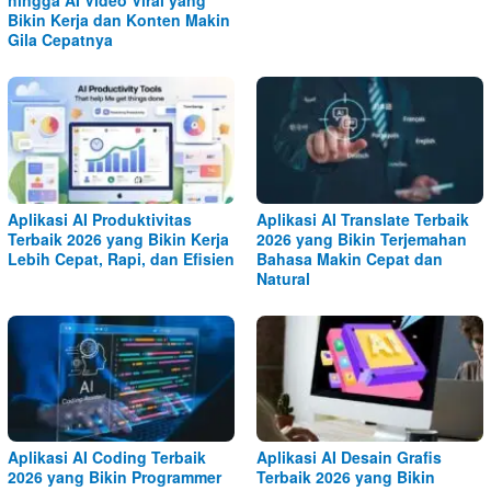
Bikin Kerja dan Konten Makin
Gila Cepatnya
Aplikasi AI Produktivitas
Aplikasi AI Translate Terbaik
Terbaik 2026 yang Bikin Kerja
2026 yang Bikin Terjemahan
Lebih Cepat, Rapi, dan Efisien
Bahasa Makin Cepat dan
Natural
Aplikasi AI Coding Terbaik
Aplikasi AI Desain Grafis
2026 yang Bikin Programmer
Terbaik 2026 yang Bikin