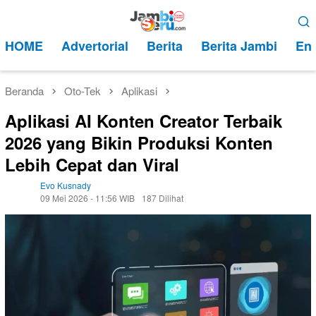
Loncat
Menu
ke
Mobile
HOME
Advertorial
Berita
Berita Jambi
Ent
konten
Beranda
Oto-Tek
Aplikasi
Aplikasi AI Konten Creator Terbaik
2026 yang Bikin Produksi Konten
Lebih Cepat dan Viral
Evo Kusnady
09 Mei 2026 - 11:56 WIB
187 Dilihat