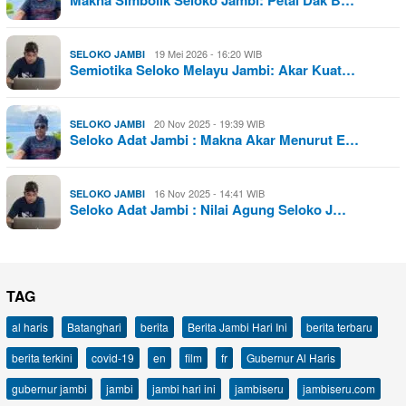
19 Mei 2026 - 16:20 WIB
SELOKO JAMBI
Semiotika Seloko Melayu Jambi: Akar Kuat…
20 Nov 2025 - 19:39 WIB
SELOKO JAMBI
Seloko Adat Jambi : Makna Akar Menurut E…
16 Nov 2025 - 14:41 WIB
SELOKO JAMBI
Seloko Adat Jambi : Nilai Agung Seloko J…
TAG
al haris
Batanghari
berita
Berita Jambi Hari Ini
berita terbaru
berita terkini
covid-19
en
film
fr
Gubernur Al Haris
gubernur jambi
jambi
jambi hari ini
jambiseru
jambiseru.com