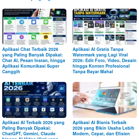
Aplikasi Chat Terbaik 2026
Aplikasi AI Gratis Tanpa
yang Paling Banyak Dipakai:
Watermark yang Lagi Viral
Chat AI, Pesan Instan, hingga
2026: Edit Foto, Video, Desain
Aplikasi Komunikasi Super
hingga Konten Profesional
Canggih
Tanpa Bayar Mahal
Aplikasi AI Terbaik 2026 yang
Aplikasi AI Bisnis Terbaik
Paling Banyak Dipakai:
2026 yang Bikin Usaha Lebih
ChatGPT, Gemini, Claude
Modern, Cepat, dan Efisien
hingga AI Video Viral yang