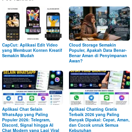
CapCut: Aplikasi Edit Video
Cloud Storage Semakin
yang Membuat Konten Kreatif
Populer, Apakah Data Benar-
Semakin Mudah
Benar Aman di Penyimpanan
Awan?
Aplikasi Chat Selain
Aplikasi Chatting Gratis
WhatsApp yang Paling
Terbaik 2026 yang Paling
Populer 2026: Telegram,
Banyak Dipakai: Cepat, Aman,
Discord, Signal hingga AI
dan Cocok untuk Semua
Chat Modern yang Lagi Viral
Kebutuhan