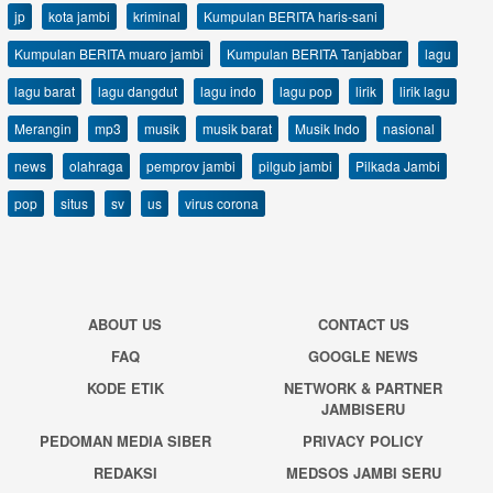
jp
kota jambi
kriminal
Kumpulan BERITA haris-sani
Kumpulan BERITA muaro jambi
Kumpulan BERITA Tanjabbar
lagu
lagu barat
lagu dangdut
lagu indo
lagu pop
lirik
lirik lagu
Merangin
mp3
musik
musik barat
Musik Indo
nasional
news
olahraga
pemprov jambi
pilgub jambi
Pilkada Jambi
pop
situs
sv
us
virus corona
ABOUT US
CONTACT US
FAQ
GOOGLE NEWS
KODE ETIK
NETWORK & PARTNER
JAMBISERU
PEDOMAN MEDIA SIBER
PRIVACY POLICY
REDAKSI
MEDSOS JAMBI SERU