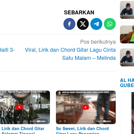
SEBARKAN
Pos berikutnya
aiti 3-
Viral, Lirik dan Chord Gitar Lagu Cinta
Satu Malam – Melinda
AL H
GUBE
, Lirik dan Chord Gitar
So Sweet, Lirik dan Chord
 Selamat Tinggal
Gitar Lagu Penantian –