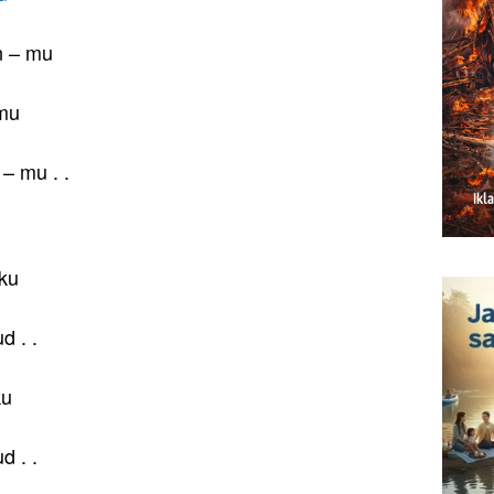
n – mu
 mu
– mu . .
aku
d . .
ku
d . .