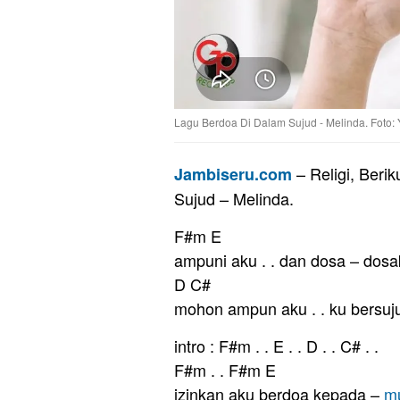
Lagu Berdoa Di Dalam Sujud - Melinda. Foto:
– Religi, Berik
Jambiseru.com
Sujud – Melinda.
F#m E
ampuni aku . . dan dosa – dos
D C#
mohon ampun aku . . ku bersuju
intro : F#m . . E . . D . . C# . .
F#m . . F#m E
izinkan aku berdoa kepada –
m