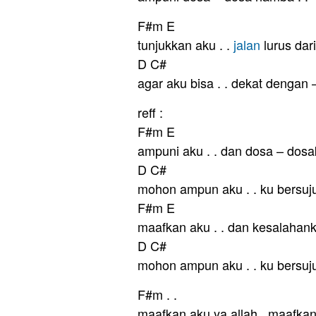
F#m E
tunjukkan aku . .
jalan
lurus dar
D C#
agar aku bisa . . dekat dengan –
reff :
F#m E
ampuni aku . . dan dosa – dos
D C#
mohon ampun aku . . ku bersuju
F#m E
maafkan aku . . dan kesalahan
D C#
mohon ampun aku . . ku bersuju
F#m . .
maafkan aku ya allah , maafka