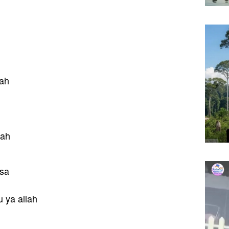
ah
lah
sa
 ya allah