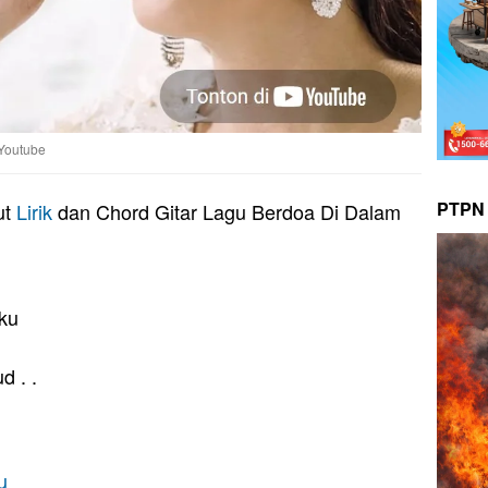
 Youtube
PTPN 
ut
Lirik
dan Chord Gitar Lagu Berdoa Di Dalam
aku
d . .
u