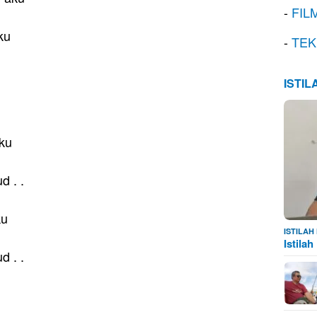
-
FIL
ku
-
TEK
ISTI
aku
d . .
ku
ISTILA
Istila
d . .