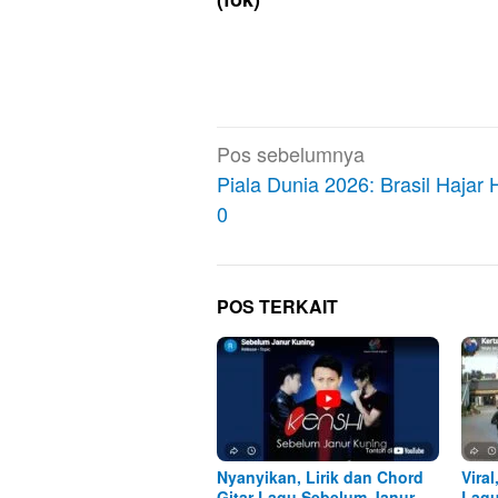
Navigasi
Pos sebelumnya
pos
Piala Dunia 2026: Brasil Hajar H
0
POS TERKAIT
Nyanyikan, Lirik dan Chord
Viral
Gitar Lagu Sebelum Janur
Lagu