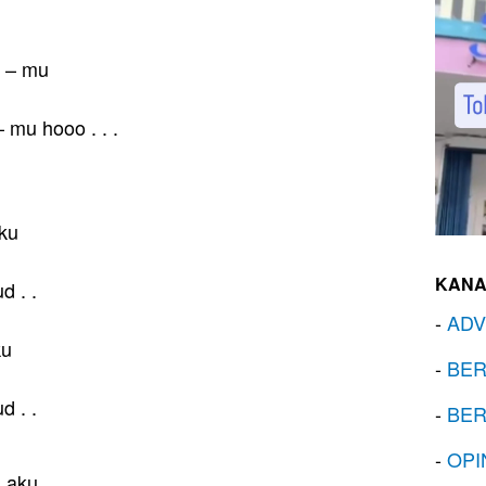
i – mu
 mu hooo . . .
aku
KANA
d . .
-
ADV
ku
-
BER
d . .
-
BER
-
OPI
n aku