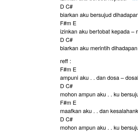
D C#
biarkan aku bersujud dihadapa
F#m E
izinkan aku bertobat kepada –
D C#
biarkan aku merintih dihadapan 
reff :
F#m E
ampuni aku . . dan dosa – dos
D C#
mohon ampun aku . . ku bersuju
F#m E
maafkan aku . . dan kesalahan
D C#
mohon ampun aku . . ku bersuju