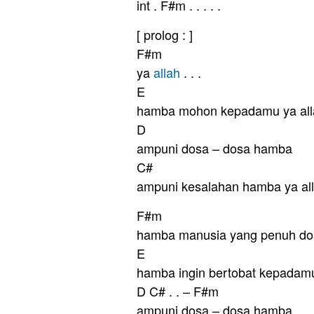
int . F#m . . . . .
[ prolog : ]
F#m
ya
allah
. . .
E
hamba mohon kepadamu ya all
D
ampuni dosa – dosa hamba
C#
ampuni kesalahan hamba ya al
F#m
hamba manusia yang penuh do
E
hamba ingin bertobat kepadamu
D C# . . – F#m
ampuni dosa – dosa hamba . .