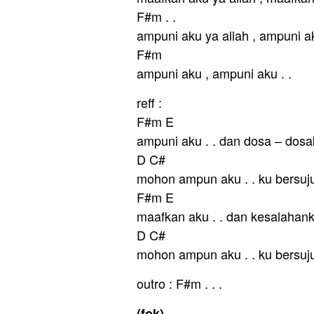
F#m . .
ampuni aku ya allah , ampuni a
F#m
ampuni aku , ampuni aku . .
reff :
F#m E
ampuni aku . . dan dosa – dos
D C#
mohon ampun aku . . ku bersuju
F#m E
maafkan aku . . dan kesalahan
D C#
mohon ampun aku . . ku bersuju
outro : F#m . . .
(fok)