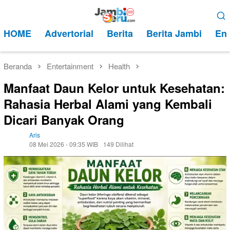
Loncat
Menu
ke
Mobile
HOME
Advertorial
Berita
Berita Jambi
Ent
konten
Beranda
Entertainment
Health
Manfaat Daun Kelor untuk Kesehatan:
Rahasia Herbal Alami yang Kembali
Dicari Banyak Orang
Aris
08 Mei 2026 - 09:35 WIB
149 Dilihat