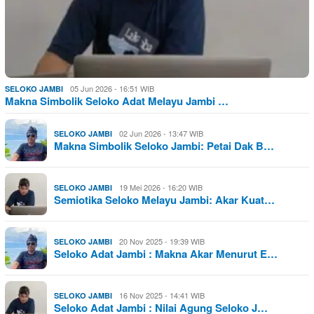
05 Jun 2026 - 16:51 WIB
SELOKO JAMBI
Makna Simbolik Seloko Adat Melayu Jambi …
02 Jun 2026 - 13:47 WIB
SELOKO JAMBI
Makna Simbolik Seloko Jambi: Petai Dak B…
19 Mei 2026 - 16:20 WIB
SELOKO JAMBI
Semiotika Seloko Melayu Jambi: Akar Kuat…
20 Nov 2025 - 19:39 WIB
SELOKO JAMBI
Seloko Adat Jambi : Makna Akar Menurut E…
16 Nov 2025 - 14:41 WIB
SELOKO JAMBI
Seloko Adat Jambi : Nilai Agung Seloko J…