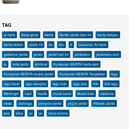
TAG
al haris
Batanghari
berita
Berita Jambi Hari Ini
berita terbaru
berita terkini
covid-19
en
film
fr
Gubernur Al Haris
gubernur jambi
jambi
jambi hari ini
jambiseru
jambiseru.com
jp
kota jambi
kriminal
Kumpulan BERITA haris-sani
Kumpulan BERITA muaro jambi
Kumpulan BERITA Tanjabbar
lagu
lagu barat
lagu dangdut
lagu indo
lagu pop
lirik
lirik lagu
Merangin
mp3
musik
musik barat
Musik Indo
nasional
news
olahraga
pemprov jambi
pilgub jambi
Pilkada Jambi
pop
situs
sv
us
virus corona