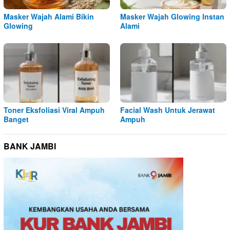
Masker Wajah Alami Bikin
Masker Wajah Glowing Instan
Glowing
Alami
Toner Eksfoliasi Viral Ampuh
Facial Wash Untuk Jerawat
Banget
Ampuh
BANK JAMBI