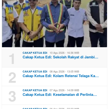
1
10 Agu 2026 - 16:36 WIB
CAKAP KETUA EDI
Cakap Ketua Edi: Sekolah Rakyat di Jambi…
2
08 Agu 2026 - 13:05 WIB
CAKAP KETUA EDI
Cakap Ketua Edi: Kolam Retensi Telaga Ka…
3
07 Agu 2026 - 14:09 WIB
CAKAP KETUA EDI
Cakap Ketua Edi: Keselamatan di Perlinta…
06 Agu 2026 - 02:22 WIB
CAKAP KETUA EDI