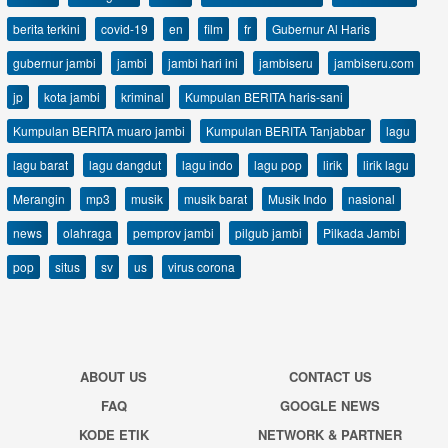
berita terkini
covid-19
en
film
fr
Gubernur Al Haris
gubernur jambi
jambi
jambi hari ini
jambiseru
jambiseru.com
jp
kota jambi
kriminal
Kumpulan BERITA haris-sani
Kumpulan BERITA muaro jambi
Kumpulan BERITA Tanjabbar
lagu
lagu barat
lagu dangdut
lagu indo
lagu pop
lirik
lirik lagu
Merangin
mp3
musik
musik barat
Musik Indo
nasional
news
olahraga
pemprov jambi
pilgub jambi
Pilkada Jambi
pop
situs
sv
us
virus corona
ABOUT US
CONTACT US
FAQ
GOOGLE NEWS
KODE ETIK
NETWORK & PARTNER