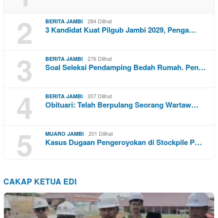
2
284 Dilihat
BERITA JAMBI
3 Kandidat Kuat Pilgub Jambi 2029, Penga…
3
276 Dilihat
BERITA JAMBI
Soal Seleksi Pendamping Bedah Rumah. Pen…
4
207 Dilihat
BERITA JAMBI
Obituari: Telah Berpulang Seorang Wartaw…
5
201 Dilihat
MUARO JAMBI
Kasus Dugaan Pengeroyokan di Stockpile P…
CAKAP KETUA EDI