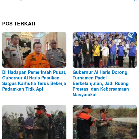
POS TERKAIT
Di Hadapan Pemerintah Pusat,
Gubernur Al Haris Dorong
Gubernur Al Haris Pastikan
Turnamen Padel
Satgas Karhutla Terus Bekerja
Berkelanjutan, Jadi Ruang
Padamkan Titik Api
Prestasi dan Kebersamaan
Masyarakat