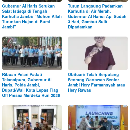
Gubernur Al Haris Serukan
Turun Langsung Padamkan
Salat Istisqa di Tengah
Karhutla di Air Merah,
Karhutla Jambi: “Mohon Allah
Gubernur Al Haris: Api Sudah
Turunkan Hujan di Bumi
3 Hari, Gambut Sulit
Jambi”
Dipadamkan
Ribuan Pelari Padati
Obituari: Telah Berpulang
Telanaipura, Gubernur Al
Seorang Wartawan Senior
Haris, Polda Jambi,
Jambi Hery Farmansyah atau
Bupati/Wali Kota Lepas Flag
Hery Rawas
Off Presisi Merdeka Run 2026