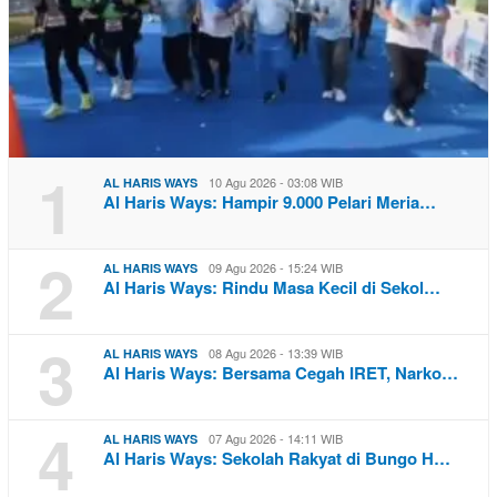
1
10 Agu 2026 - 03:08 WIB
AL HARIS WAYS
Al Haris Ways: Hampir 9.000 Pelari Meria…
2
09 Agu 2026 - 15:24 WIB
AL HARIS WAYS
Al Haris Ways: Rindu Masa Kecil di Sekol…
3
08 Agu 2026 - 13:39 WIB
AL HARIS WAYS
Al Haris Ways: Bersama Cegah IRET, Narko…
4
07 Agu 2026 - 14:11 WIB
AL HARIS WAYS
Al Haris Ways: Sekolah Rakyat di Bungo H…