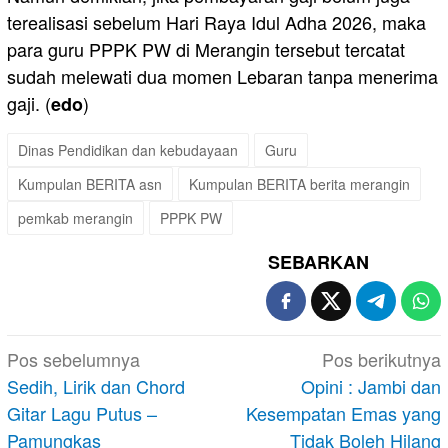
terealisasi sebelum Hari Raya Idul Adha 2026, maka
para guru PPPK PW di Merangin tersebut tercatat
sudah melewati dua momen Lebaran tanpa menerima
gaji. (
)
edo
Dinas Pendidikan dan kebudayaan
Guru
Kumpulan BERITA asn
Kumpulan BERITA berita merangin
pemkab merangin
PPPK PW
SEBARKAN
Navigasi
Pos sebelumnya
Pos berikutnya
pos
Sedih, Lirik dan Chord
Opini : Jambi dan
Gitar Lagu Putus –
Kesempatan Emas yang
Pamungkas
Tidak Boleh Hilang