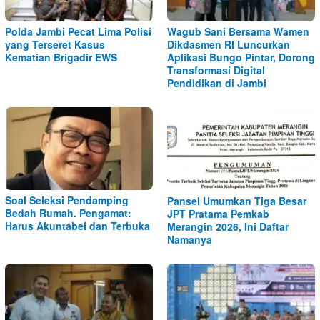
Polda Jambi Pecat Lima Polisi
Wagub Sani Bersama Wamen
yang Terseret Kasus
Dikdasmen RI Luncurkan
Kematian Brigadir EWS
Aplikasi Bungo Pintar, Dorong
Transformasi Digital
Pendidikan di Jambi
Soal Seleksi Pendamping
Pansel Umumkan Tiga Besar
Bedah Rumah. Pengamat:
JPT Pratama Pemkab
Harus Akuntabel dan Terbuka
Merangin 2026, Ini Daftar
Namanya