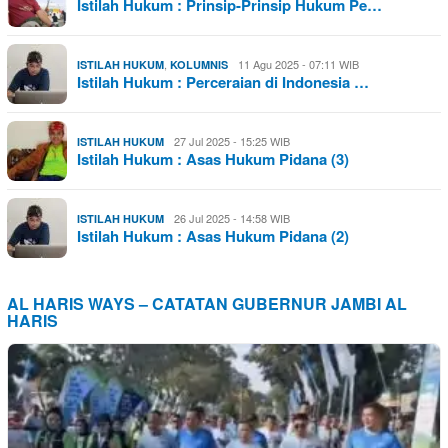
Istilah Hukum : Prinsip-Prinsip Hukum Pe…
,
11 Agu 2025 - 07:11 WIB
ISTILAH HUKUM
KOLUMNIS
Istilah Hukum : Perceraian di Indonesia …
27 Jul 2025 - 15:25 WIB
ISTILAH HUKUM
Istilah Hukum : Asas Hukum Pidana (3)
26 Jul 2025 - 14:58 WIB
ISTILAH HUKUM
Istilah Hukum : Asas Hukum Pidana (2)
AL HARIS WAYS – CATATAN GUBERNUR JAMBI AL
HARIS