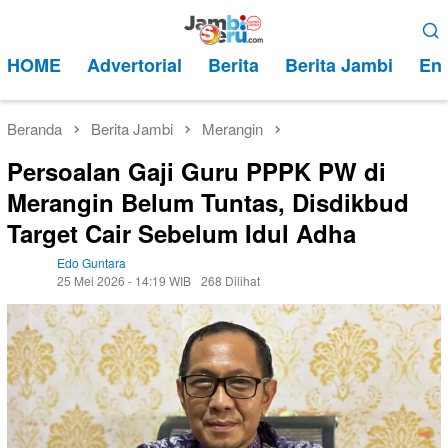
Loncat
Menu
ke
Mobile
HOME
Advertorial
Berita
Berita Jambi
Ent
konten
Beranda
Berita Jambi
Merangin
Persoalan Gaji Guru PPPK PW di
Merangin Belum Tuntas, Disdikbud
Target Cair Sebelum Idul Adha
Edo Guntara
25 Mei 2026 - 14:19 WIB
268 Dilihat