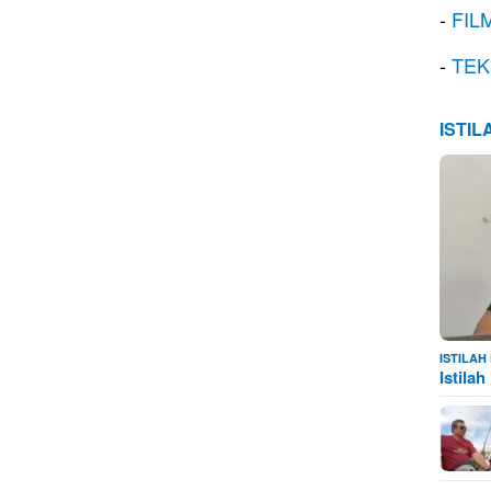
-
FIL
-
TEK
ISTI
ISTILA
Istila