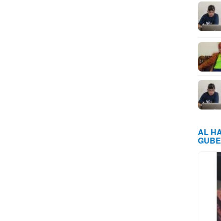
AL H
GUBE