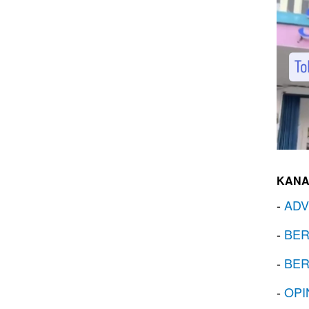
KANA
-
ADV
-
BER
-
BER
-
OPI