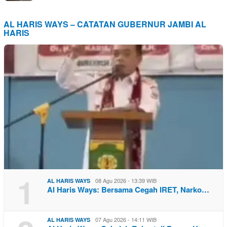
AL HARIS WAYS – CATATAN GUBERNUR JAMBI AL
HARIS
1
08 Agu 2026 - 13:39 WIB
AL HARIS WAYS
Al Haris Ways: Bersama Cegah IRET, Narko…
07 Agu 2026 - 14:11 WIB
AL HARIS WAYS