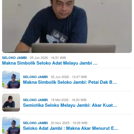
05 Jun 2026 - 16:51 WIB
SELOKO JAMBI
Makna Simbolik Seloko Adat Melayu Jambi …
02 Jun 2026 - 13:47 WIB
SELOKO JAMBI
Makna Simbolik Seloko Jambi: Petai Dak B…
19 Mei 2026 - 16:20 WIB
SELOKO JAMBI
Semiotika Seloko Melayu Jambi: Akar Kuat…
20 Nov 2025 - 19:39 WIB
SELOKO JAMBI
Seloko Adat Jambi : Makna Akar Menurut E…