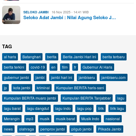
16 Nov 2025 - 14:41 WIB
SELOKO JAMBI
Seloko Adat Jambi : Nilai Agung Seloko J…
TAG
al haris
Batanghari
berita
Berita Jambi Hari Ini
berita terbaru
berita terkini
covid-19
en
film
fr
Gubernur Al Haris
gubernur jambi
jambi
jambi hari ini
jambiseru
jambiseru.com
jp
kota jambi
kriminal
Kumpulan BERITA haris-sani
Kumpulan BERITA muaro jambi
Kumpulan BERITA Tanjabbar
lagu
lagu barat
lagu dangdut
lagu indo
lagu pop
lirik
lirik lagu
Merangin
mp3
musik
musik barat
Musik Indo
nasional
news
olahraga
pemprov jambi
pilgub jambi
Pilkada Jambi