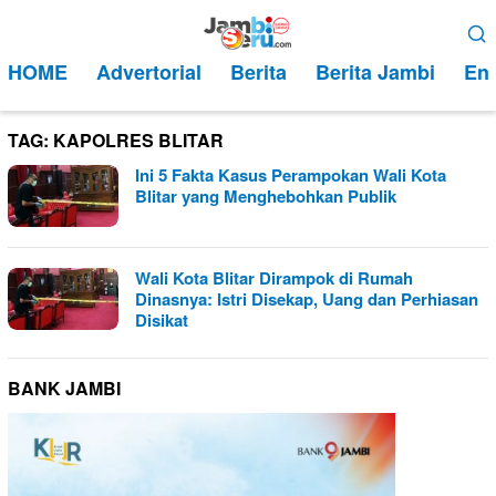
Loncat
Menu
ke
Mobile
HOME
Advertorial
Berita
Berita Jambi
Ent
konten
TAG:
KAPOLRES BLITAR
Ini 5 Fakta Kasus Perampokan Wali Kota
Blitar yang Menghebohkan Publik
Wali Kota Blitar Dirampok di Rumah
Dinasnya: Istri Disekap, Uang dan Perhiasan
Disikat
BANK JAMBI