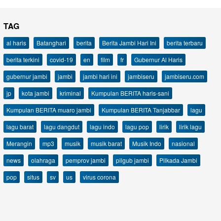
TAG
al haris
Batanghari
berita
Berita Jambi Hari Ini
berita terbaru
berita terkini
covid-19
en
film
fr
Gubernur Al Haris
gubernur jambi
jambi
jambi hari ini
jambiseru
jambiseru.com
jp
kota jambi
kriminal
Kumpulan BERITA haris-sani
Kumpulan BERITA muaro jambi
Kumpulan BERITA Tanjabbar
lagu
lagu barat
lagu dangdut
lagu indo
lagu pop
lirik
lirik lagu
Merangin
mp3
musik
musik barat
Musik Indo
nasional
news
olahraga
pemprov jambi
pilgub jambi
Pilkada Jambi
pop
situs
sv
us
virus corona