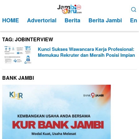
Loncat
Menu
ke
Mobile
HOME
Advertorial
Berita
Berita Jambi
Ent
konten
TAG:
JOBINTERVIEW
Kunci Sukses Wawancara Kerja Profesional:
Memukau Rekruter dan Meraih Posisi Impian
BANK JAMBI