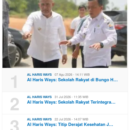
1
07 Agu 2026 - 14:11 WIB
AL HARIS WAYS
Al Haris Ways: Sekolah Rakyat di Bungo H…
2
31 Jul 2026 - 11:35 WIB
AL HARIS WAYS
Al Haris Ways: Sekolah Rakyat Terintegra…
3
22 Jul 2026 - 14:07 WIB
AL HARIS WAYS
Al Haris Ways: Titip Derajat Kesehatan J…