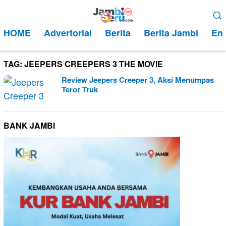
Loncat
Menu
ke
Mobile
HOME
Advertorial
Berita
Berita Jambi
Ent
konten
TAG:
JEEPERS CREEPERS 3 THE MOVIE
Review Jeepers Creeper 3, Aksi Menumpas
Teror Truk
BANK JAMBI