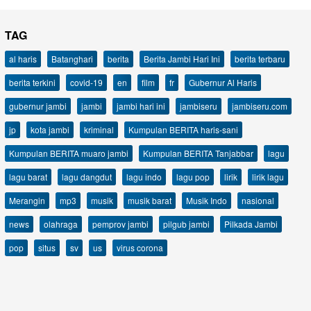
TAG
al haris
Batanghari
berita
Berita Jambi Hari Ini
berita terbaru
berita terkini
covid-19
en
film
fr
Gubernur Al Haris
gubernur jambi
jambi
jambi hari ini
jambiseru
jambiseru.com
jp
kota jambi
kriminal
Kumpulan BERITA haris-sani
Kumpulan BERITA muaro jambi
Kumpulan BERITA Tanjabbar
lagu
lagu barat
lagu dangdut
lagu indo
lagu pop
lirik
lirik lagu
Merangin
mp3
musik
musik barat
Musik Indo
nasional
news
olahraga
pemprov jambi
pilgub jambi
Pilkada Jambi
pop
situs
sv
us
virus corona