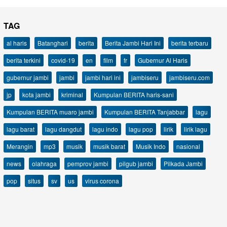
TAG
al haris
Batanghari
berita
Berita Jambi Hari Ini
berita terbaru
berita terkini
covid-19
en
film
fr
Gubernur Al Haris
gubernur jambi
jambi
jambi hari ini
jambiseru
jambiseru.com
jp
kota jambi
kriminal
Kumpulan BERITA haris-sani
Kumpulan BERITA muaro jambi
Kumpulan BERITA Tanjabbar
lagu
lagu barat
lagu dangdut
lagu indo
lagu pop
lirik
lirik lagu
Merangin
mp3
musik
musik barat
Musik Indo
nasional
news
olahraga
pemprov jambi
pilgub jambi
Pilkada Jambi
pop
situs
sv
us
virus corona