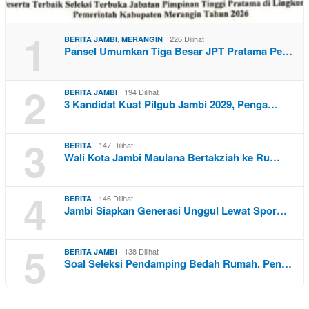
1
,
226 Dilihat
BERITA JAMBI
MERANGIN
Pansel Umumkan Tiga Besar JPT Pratama Pe…
2
194 Dilihat
BERITA JAMBI
3 Kandidat Kuat Pilgub Jambi 2029, Penga…
3
147 Dilihat
BERITA
Wali Kota Jambi Maulana Bertakziah ke Ru…
4
146 Dilihat
BERITA
Jambi Siapkan Generasi Unggul Lewat Spor…
5
138 Dilihat
BERITA JAMBI
Soal Seleksi Pendamping Bedah Rumah. Pen…