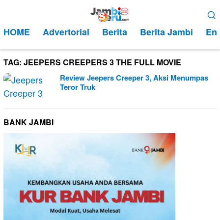
Loncat
Menu
ke
Mobile
HOME
Advertorial
Berita
Berita Jambi
Ent
konten
TAG:
JEEPERS CREEPERS 3 THE FULL MOVIE
Review Jeepers Creeper 3, Aksi Menumpas
Teror Truk
BANK JAMBI