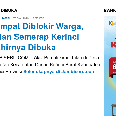
 DIBUKA
BANK
Eri
07 Des 2020 - 18:53 WIB
A JAMBI
mpat Diblokir Warga,
Saputra
lan Semerap Kerinci
hirnya Dibuka
ISERU.COM – Aksi Pemblokiran Jalan di Desa
rap Kecamatan Danau Kerinci Barat Kabupaten
nci Provinsi
Selengkapnya di Jambiseru.com