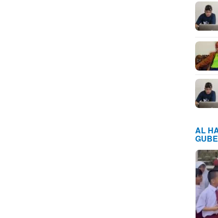
AL H
GUBE