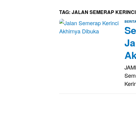
TAG:
JALAN SEMERAP KERINCI
BERIT
Se
Ja
Ak
JAMB
Seme
Keri