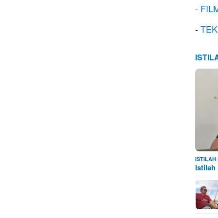
-
FIL
-
TEK
ISTI
ISTILA
Istila