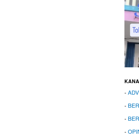
KANA
-
ADV
-
BER
-
BER
-
OPI