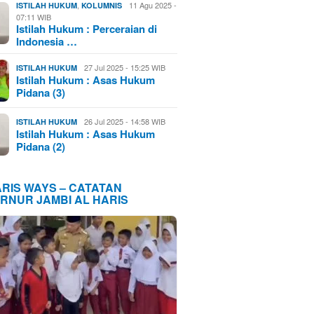
,
11 Agu 2025 -
ISTILAH HUKUM
KOLUMNIS
07:11 WIB
Istilah Hukum : Perceraian di
Indonesia …
27 Jul 2025 - 15:25 WIB
ISTILAH HUKUM
Istilah Hukum : Asas Hukum
Pidana (3)
26 Jul 2025 - 14:58 WIB
ISTILAH HUKUM
Istilah Hukum : Asas Hukum
Pidana (2)
ARIS WAYS – CATATAN
RNUR JAMBI AL HARIS