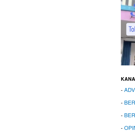
KANA
-
ADV
-
BER
-
BER
-
OPI