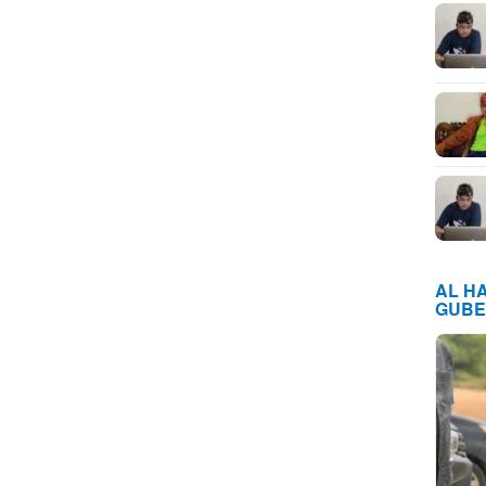
AL H
GUBE