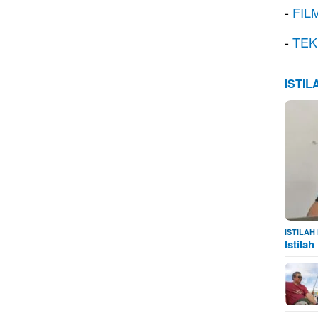
-
FIL
-
TEK
ISTI
ISTILA
Istila