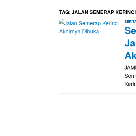
TAG:
JALAN SEMERAP KERINCI
BERIT
Se
Ja
Ak
JAMB
Seme
Keri