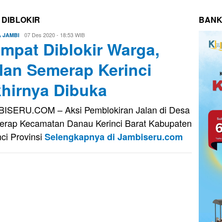
 DIBLOKIR
BANK
Eri
07 Des 2020 - 18:53 WIB
A JAMBI
mpat Diblokir Warga,
Saputra
lan Semerap Kerinci
hirnya Dibuka
ISERU.COM – Aksi Pemblokiran Jalan di Desa
rap Kecamatan Danau Kerinci Barat Kabupaten
nci Provinsi
Selengkapnya di Jambiseru.com