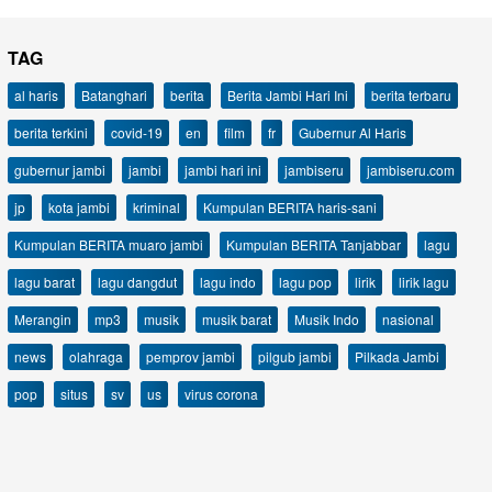
TAG
al haris
Batanghari
berita
Berita Jambi Hari Ini
berita terbaru
berita terkini
covid-19
en
film
fr
Gubernur Al Haris
gubernur jambi
jambi
jambi hari ini
jambiseru
jambiseru.com
jp
kota jambi
kriminal
Kumpulan BERITA haris-sani
Kumpulan BERITA muaro jambi
Kumpulan BERITA Tanjabbar
lagu
lagu barat
lagu dangdut
lagu indo
lagu pop
lirik
lirik lagu
Merangin
mp3
musik
musik barat
Musik Indo
nasional
news
olahraga
pemprov jambi
pilgub jambi
Pilkada Jambi
pop
situs
sv
us
virus corona