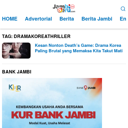
Loncat
Menu
ke
Mobile
HOME
Advertorial
Berita
Berita Jambi
Ent
konten
TAG:
DRAMAKOREATHRILLER
Kesan Nonton Death’s Game: Drama Korea
Paling Brutal yang Memaksa Kita Takut Mati
BANK JAMBI