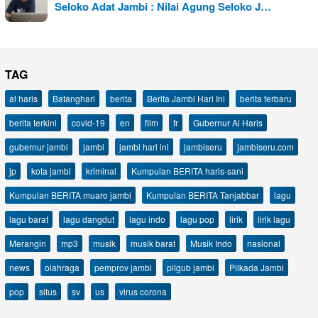
Seloko Adat Jambi : Nilai Agung Seloko J…
TAG
al haris
Batanghari
berita
Berita Jambi Hari Ini
berita terbaru
berita terkini
covid-19
en
film
fr
Gubernur Al Haris
gubernur jambi
jambi
jambi hari ini
jambiseru
jambiseru.com
jp
kota jambi
kriminal
Kumpulan BERITA haris-sani
Kumpulan BERITA muaro jambi
Kumpulan BERITA Tanjabbar
lagu
lagu barat
lagu dangdut
lagu indo
lagu pop
lirik
lirik lagu
Merangin
mp3
musik
musik barat
Musik Indo
nasional
news
olahraga
pemprov jambi
pilgub jambi
Pilkada Jambi
pop
situs
sv
us
virus corona