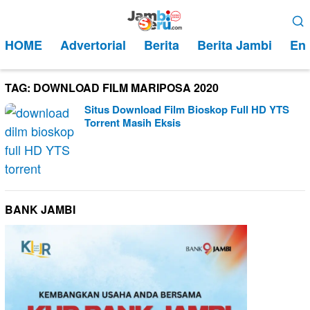
Loncat
Menu
ke
Mobile
HOME
Advertorial
Berita
Berita Jambi
Ent
konten
TAG:
DOWNLOAD FILM MARIPOSA 2020
Situs Download Film Bioskop Full HD YTS
Torrent Masih Eksis
BANK JAMBI