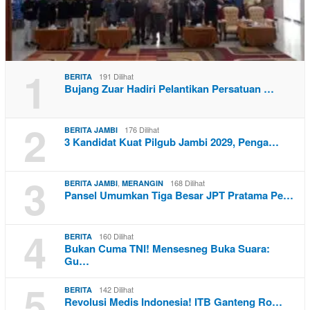
1
191 Dilihat
BERITA
Bujang Zuar Hadiri Pelantikan Persatuan …
2
176 Dilihat
BERITA JAMBI
3 Kandidat Kuat Pilgub Jambi 2029, Penga…
3
,
168 Dilihat
BERITA JAMBI
MERANGIN
Pansel Umumkan Tiga Besar JPT Pratama Pe…
4
160 Dilihat
BERITA
Bukan Cuma TNI! Mensesneg Buka Suara:
Gu…
5
142 Dilihat
BERITA
Revolusi Medis Indonesia! ITB Ganteng Ro…