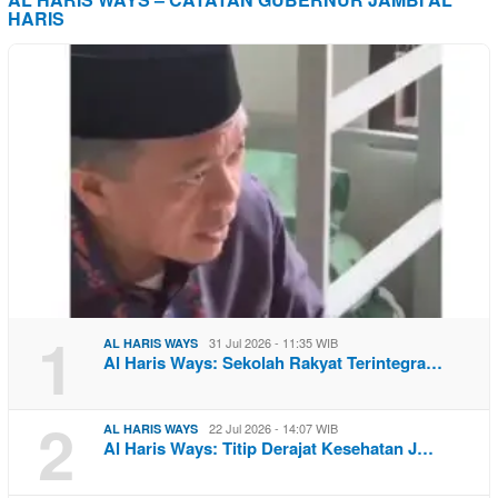
HARIS
1
31 Jul 2026 - 11:35 WIB
AL HARIS WAYS
Al Haris Ways: Sekolah Rakyat Terintegra…
2
22 Jul 2026 - 14:07 WIB
AL HARIS WAYS
Al Haris Ways: Titip Derajat Kesehatan J…