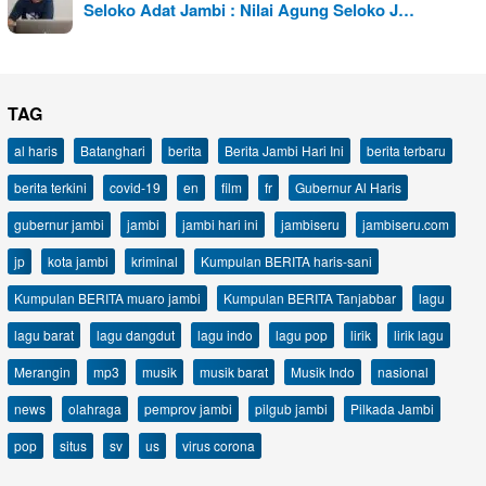
Seloko Adat Jambi : Nilai Agung Seloko J…
TAG
al haris
Batanghari
berita
Berita Jambi Hari Ini
berita terbaru
berita terkini
covid-19
en
film
fr
Gubernur Al Haris
gubernur jambi
jambi
jambi hari ini
jambiseru
jambiseru.com
jp
kota jambi
kriminal
Kumpulan BERITA haris-sani
Kumpulan BERITA muaro jambi
Kumpulan BERITA Tanjabbar
lagu
lagu barat
lagu dangdut
lagu indo
lagu pop
lirik
lirik lagu
Merangin
mp3
musik
musik barat
Musik Indo
nasional
news
olahraga
pemprov jambi
pilgub jambi
Pilkada Jambi
pop
situs
sv
us
virus corona