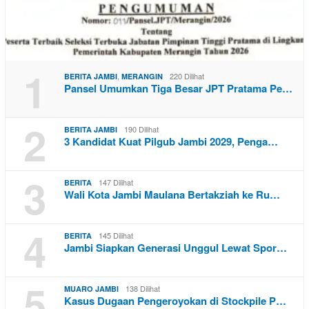
1
,
220 Dilihat
BERITA JAMBI
MERANGIN
Pansel Umumkan Tiga Besar JPT Pratama Pe…
2
190 Dilihat
BERITA JAMBI
3 Kandidat Kuat Pilgub Jambi 2029, Penga…
3
147 Dilihat
BERITA
Wali Kota Jambi Maulana Bertakziah ke Ru…
4
145 Dilihat
BERITA
Jambi Siapkan Generasi Unggul Lewat Spor…
5
138 Dilihat
MUARO JAMBI
Kasus Dugaan Pengeroyokan di Stockpile P…