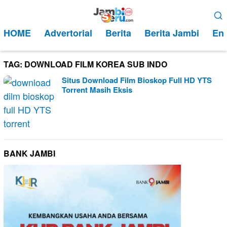
Loncat
Menu
ke
Mobile
HOME
Advertorial
Berita
Berita Jambi
Ent
konten
TAG:
DOWNLOAD FILM KOREA SUB INDO
Situs Download Film Bioskop Full HD YTS
Torrent Masih Eksis
BANK JAMBI