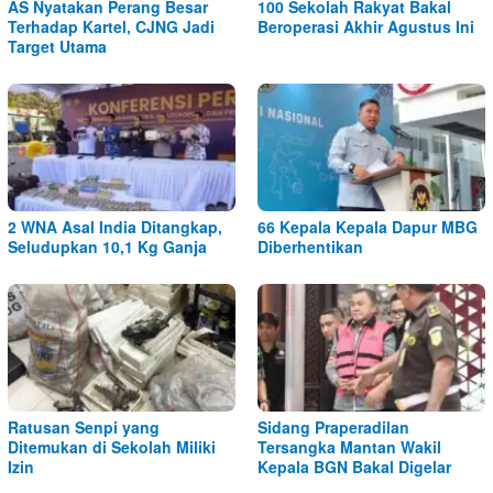
AS Nyatakan Perang Besar
100 Sekolah Rakyat Bakal
Terhadap Kartel, CJNG Jadi
Beroperasi Akhir Agustus Ini
Target Utama
2 WNA Asal India Ditangkap,
66 Kepala Kepala Dapur MBG
Seludupkan 10,1 Kg Ganja
Diberhentikan
Ratusan Senpi yang
Sidang Praperadilan
Ditemukan di Sekolah Miliki
Tersangka Mantan Wakil
Izin
Kepala BGN Bakal Digelar