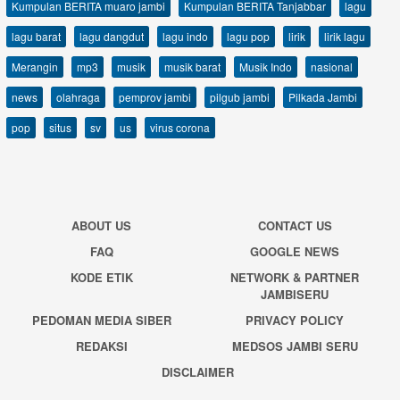
Kumpulan BERITA muaro jambi
Kumpulan BERITA Tanjabbar
lagu
lagu barat
lagu dangdut
lagu indo
lagu pop
lirik
lirik lagu
Merangin
mp3
musik
musik barat
Musik Indo
nasional
news
olahraga
pemprov jambi
pilgub jambi
Pilkada Jambi
pop
situs
sv
us
virus corona
ABOUT US
CONTACT US
FAQ
GOOGLE NEWS
KODE ETIK
NETWORK & PARTNER
JAMBISERU
PEDOMAN MEDIA SIBER
PRIVACY POLICY
REDAKSI
MEDSOS JAMBI SERU
DISCLAIMER