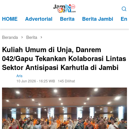
Loncat
Menu
ke
Mobile
HOME
Advertorial
Berita
Berita Jambi
Ent
konten
Beranda
Berita
Kuliah Umum di Unja, Danrem
042/Gapu Tekankan Kolaborasi Lintas
Sektor Antisipasi Karhutla di Jambi
Aris
10 Jun 2026 - 16:25 WIB
145 Dilihat