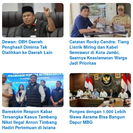
Dewan: DBH Daerah
Catatan Rocky Candra: Tiang
Penghasil Diminta Tak
Listrik Miring dan Kabel
Dialihkan ke Daerah Lain
Semrawut di Kota Jambi,
Saatnya Keselamatan Warga
Jadi Prioritas
Bareskrim Respon Kabar
Ponpes dengan 1.000 Lebih
Tersangka Kasus Tambang
Siswa Asrama Bisa Bangun
Nikel Ilegal Anton Timbang
Dapur MBG
Hadiri Pertemuan di Istana