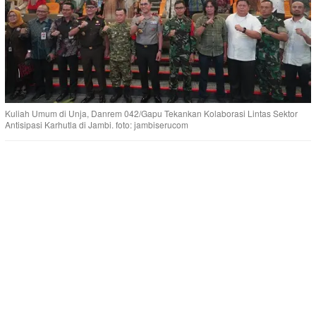
Kuliah Umum di Unja, Danrem 042/Gapu Tekankan Kolaborasi Lintas Sektor
Antisipasi Karhutla di Jambi. foto: jambiserucom