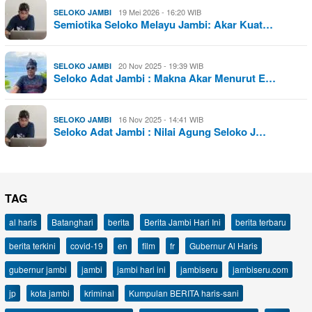
19 Mei 2026 - 16:20 WIB
SELOKO JAMBI
Semiotika Seloko Melayu Jambi: Akar Kuat…
20 Nov 2025 - 19:39 WIB
SELOKO JAMBI
Seloko Adat Jambi : Makna Akar Menurut E…
16 Nov 2025 - 14:41 WIB
SELOKO JAMBI
Seloko Adat Jambi : Nilai Agung Seloko J…
TAG
al haris
Batanghari
berita
Berita Jambi Hari Ini
berita terbaru
berita terkini
covid-19
en
film
fr
Gubernur Al Haris
gubernur jambi
jambi
jambi hari ini
jambiseru
jambiseru.com
jp
kota jambi
kriminal
Kumpulan BERITA haris-sani