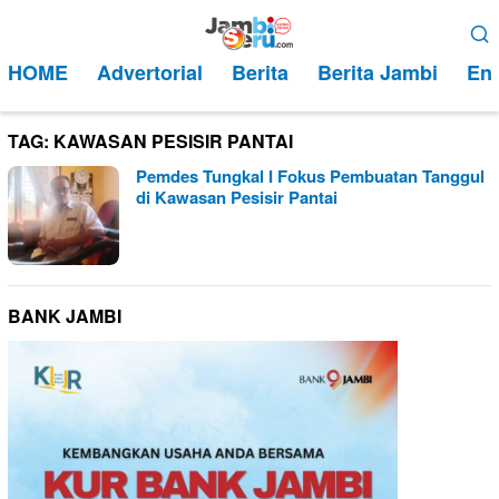
Loncat
Menu
ke
Mobile
HOME
Advertorial
Berita
Berita Jambi
Ent
konten
TAG:
KAWASAN PESISIR PANTAI
Pemdes Tungkal I Fokus Pembuatan Tanggul
di Kawasan Pesisir Pantai
BANK JAMBI