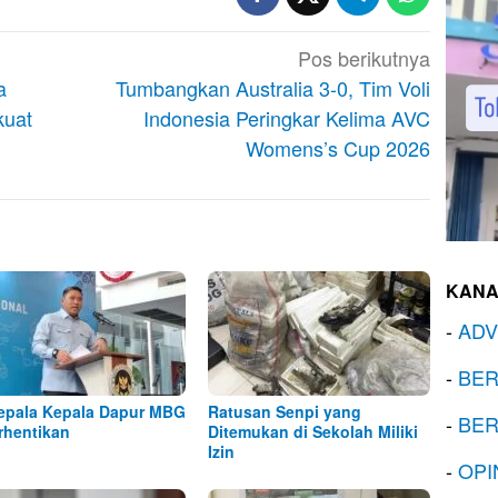
Pos berikutnya
a
Tumbangkan Australia 3-0, Tim Voli
kuat
Indonesia Peringkar Kelima AVC
Womens’s Cup 2026
KANA
-
ADV
-
BER
epala Kepala Dapur MBG
Ratusan Senpi yang
-
BER
rhentikan
Ditemukan di Sekolah Miliki
Izin
-
OPI