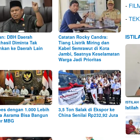
-
FIL
-
TEK
ISTI
n: DBH Daerah
Catatan Rocky Candra:
hasil Diminta Tak
Tiang Listrik Miring dan
ihkan ke Daerah Lain
Kabel Semrawut di Kota
Jambi, Saatnya Keselamatan
Warga Jadi Prioritas
ISTILA
Istila
es dengan 1.000 Lebih
3,5 Ton Salak di Ekspor ke
a Asrama Bisa Bangun
China Senilai Rp232,92 Juta
ur MBG