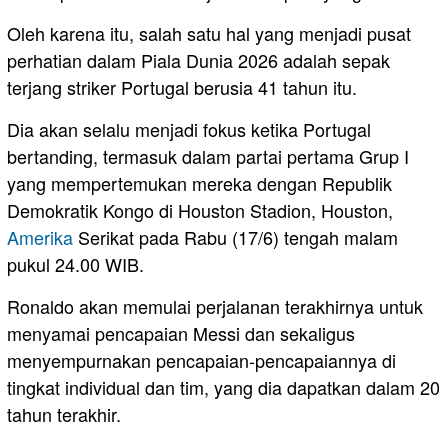
Oleh karena itu, salah satu hal yang menjadi pusat
perhatian dalam Piala Dunia 2026 adalah sepak
terjang striker Portugal berusia 41 tahun itu.
Dia akan selalu menjadi fokus ketika Portugal
bertanding, termasuk dalam partai pertama Grup I
yang mempertemukan mereka dengan Republik
Demokratik Kongo di Houston Stadion, Houston,
Amerika
Serikat pada Rabu (17/6) tengah malam
pukul 24.00 WIB.
Ronaldo akan memulai perjalanan terakhirnya untuk
menyamai pencapaian Messi dan sekaligus
menyempurnakan pencapaian-pencapaiannya di
tingkat individual dan tim, yang dia dapatkan dalam 20
tahun terakhir.