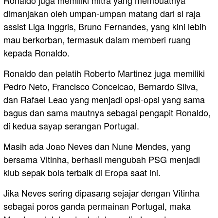
dimanjakan oleh umpan-umpan matang dari si raja
assist Liga Inggris, Bruno Fernandes, yang kini lebih
mau berkorban, termasuk dalam memberi ruang
kepada Ronaldo.
Ronaldo dan pelatih Roberto Martinez juga memiliki
Pedro Neto, Francisco Conceicao, Bernardo Silva,
dan Rafael Leao yang menjadi opsi-opsi yang sama
bagus dan sama mautnya sebagai pengapit Ronaldo,
di kedua sayap serangan Portugal.
Masih ada Joao Neves dan Nune Mendes, yang
bersama Vitinha, berhasil mengubah PSG menjadi
klub sepak bola terbaik di Eropa saat ini.
Jika Neves sering dipasang sejajar dengan Vitinha
sebagai poros ganda permainan Portugal, maka