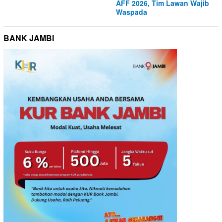
AFF 2026, Tim Lawan Wajib
Waspada
BANK JAMBI