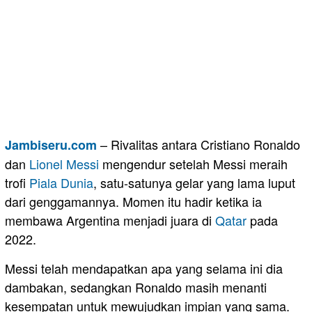
– Rivalitas antara Cristiano Ronaldo
Jambiseru.com
dan
Lionel Messi
mengendur setelah Messi meraih
trofi
Piala Dunia
, satu-satunya gelar yang lama luput
dari genggamannya. Momen itu hadir ketika ia
membawa Argentina menjadi juara di
Qatar
pada
2022.
Messi telah mendapatkan apa yang selama ini dia
dambakan, sedangkan Ronaldo masih menanti
kesempatan untuk mewujudkan impian yang sama.