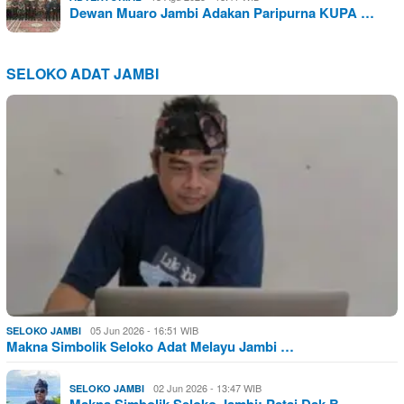
Dewan Muaro Jambi Adakan Paripurna KUPA …
SELOKO ADAT JAMBI
05 Jun 2026 - 16:51 WIB
SELOKO JAMBI
Makna Simbolik Seloko Adat Melayu Jambi …
02 Jun 2026 - 13:47 WIB
SELOKO JAMBI