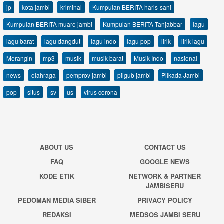
jp
kota jambi
kriminal
Kumpulan BERITA haris-sani
Kumpulan BERITA muaro jambi
Kumpulan BERITA Tanjabbar
lagu
lagu barat
lagu dangdut
lagu indo
lagu pop
lirik
lirik lagu
Merangin
mp3
musik
musik barat
Musik Indo
nasional
news
olahraga
pemprov jambi
pilgub jambi
Pilkada Jambi
pop
situs
sv
us
virus corona
ABOUT US
CONTACT US
FAQ
GOOGLE NEWS
KODE ETIK
NETWORK & PARTNER
JAMBISERU
PEDOMAN MEDIA SIBER
PRIVACY POLICY
REDAKSI
MEDSOS JAMBI SERU