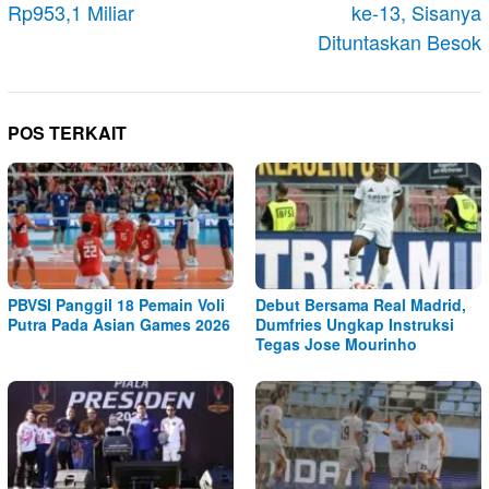
Rp953,1 Miliar
ke-13, Sisanya
Dituntaskan Besok
POS TERKAIT
PBVSI Panggil 18 Pemain Voli
Debut Bersama Real Madrid,
Putra Pada Asian Games 2026
Dumfries Ungkap Instruksi
Tegas Jose Mourinho