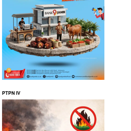
PTPN IV