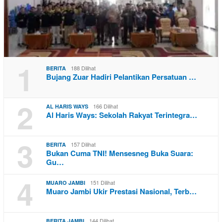
1
188 Dilihat
BERITA
Bujang Zuar Hadiri Pelantikan Persatuan …
2
166 Dilihat
AL HARIS WAYS
Al Haris Ways: Sekolah Rakyat Terintegra…
3
157 Dilihat
BERITA
Bukan Cuma TNI! Mensesneg Buka Suara:
Gu…
4
151 Dilihat
MUARO JAMBI
Muaro Jambi Ukir Prestasi Nasional, Terb…
144 Dilihat
BERITA JAMBI