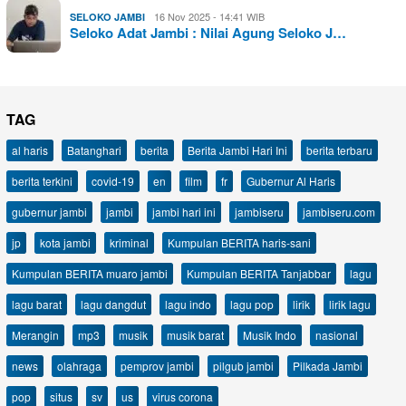
16 Nov 2025 - 14:41 WIB
SELOKO JAMBI
Seloko Adat Jambi : Nilai Agung Seloko J…
TAG
al haris
Batanghari
berita
Berita Jambi Hari Ini
berita terbaru
berita terkini
covid-19
en
film
fr
Gubernur Al Haris
gubernur jambi
jambi
jambi hari ini
jambiseru
jambiseru.com
jp
kota jambi
kriminal
Kumpulan BERITA haris-sani
Kumpulan BERITA muaro jambi
Kumpulan BERITA Tanjabbar
lagu
lagu barat
lagu dangdut
lagu indo
lagu pop
lirik
lirik lagu
Merangin
mp3
musik
musik barat
Musik Indo
nasional
news
olahraga
pemprov jambi
pilgub jambi
Pilkada Jambi
pop
situs
sv
us
virus corona