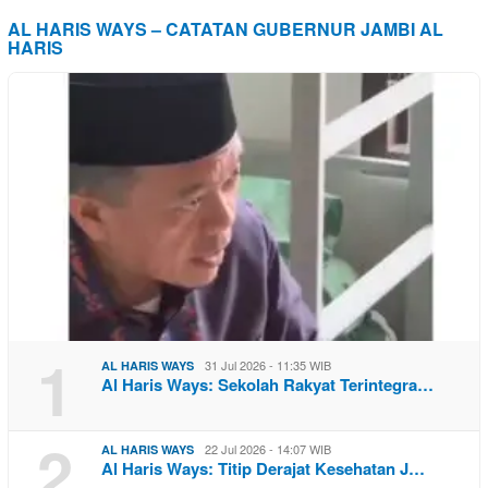
AL HARIS WAYS – CATATAN GUBERNUR JAMBI AL
HARIS
1
31 Jul 2026 - 11:35 WIB
AL HARIS WAYS
Al Haris Ways: Sekolah Rakyat Terintegra…
2
22 Jul 2026 - 14:07 WIB
AL HARIS WAYS
Al Haris Ways: Titip Derajat Kesehatan J…