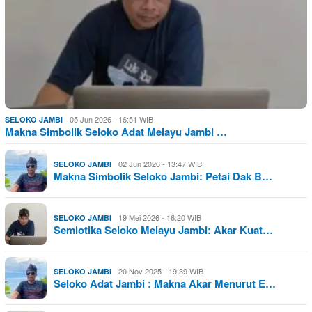
05 Jun 2026 - 16:51 WIB
SELOKO JAMBI
Makna Simbolik Seloko Adat Melayu Jambi …
02 Jun 2026 - 13:47 WIB
SELOKO JAMBI
Makna Simbolik Seloko Jambi: Petai Dak B…
19 Mei 2026 - 16:20 WIB
SELOKO JAMBI
Semiotika Seloko Melayu Jambi: Akar Kuat…
20 Nov 2025 - 19:39 WIB
SELOKO JAMBI
Seloko Adat Jambi : Makna Akar Menurut E…