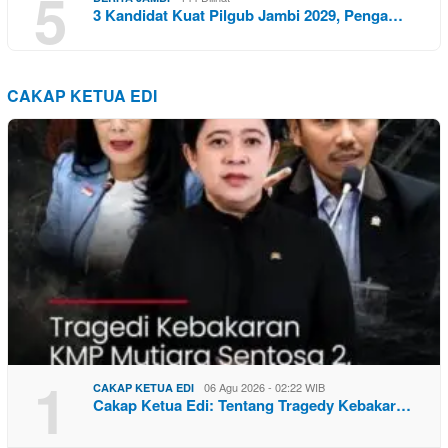
5
3 Kandidat Kuat Pilgub Jambi 2029, Penga…
CAKAP KETUA EDI
1
06 Agu 2026 - 02:22 WIB
CAKAP KETUA EDI
Cakap Ketua Edi: Tentang Tragedy Kebakar…