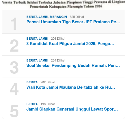
1
,
325 Dilihat
BERITA JAMBI
MERANGIN
Pansel Umumkan Tiga Besar JPT Pratama Pe…
2
256 Dilihat
BERITA JAMBI
3 Kandidat Kuat Pilgub Jambi 2029, Penga…
3
234 Dilihat
BERITA JAMBI
Soal Seleksi Pendamping Bedah Rumah. Pen…
4
202 Dilihat
BERITA
Wali Kota Jambi Maulana Bertakziah ke Ru…
5
198 Dilihat
BERITA
Jambi Siapkan Generasi Unggul Lewat Spor…