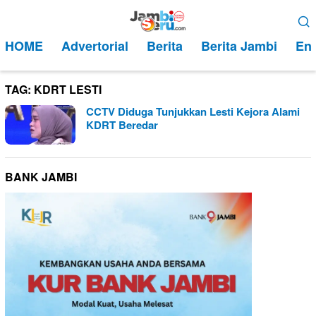
Loncat
Menu
ke
Mobile
HOME
Advertorial
Berita
Berita Jambi
Ent
konten
TAG:
KDRT LESTI
CCTV Diduga Tunjukkan Lesti Kejora Alami
KDRT Beredar
BANK JAMBI