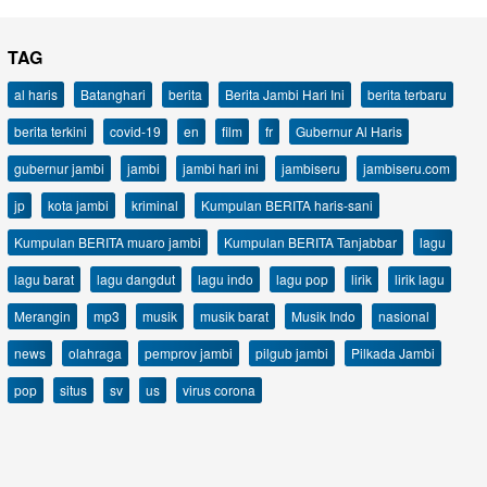
TAG
al haris
Batanghari
berita
Berita Jambi Hari Ini
berita terbaru
berita terkini
covid-19
en
film
fr
Gubernur Al Haris
gubernur jambi
jambi
jambi hari ini
jambiseru
jambiseru.com
jp
kota jambi
kriminal
Kumpulan BERITA haris-sani
Kumpulan BERITA muaro jambi
Kumpulan BERITA Tanjabbar
lagu
lagu barat
lagu dangdut
lagu indo
lagu pop
lirik
lirik lagu
Merangin
mp3
musik
musik barat
Musik Indo
nasional
news
olahraga
pemprov jambi
pilgub jambi
Pilkada Jambi
pop
situs
sv
us
virus corona