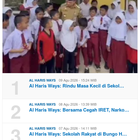
1
09 Agu 2026 - 15:24 WIB
AL HARIS WAYS
Al Haris Ways: Rindu Masa Kecil di Sekol…
2
08 Agu 2026 - 13:39 WIB
AL HARIS WAYS
Al Haris Ways: Bersama Cegah IRET, Narko…
3
07 Agu 2026 - 14:11 WIB
AL HARIS WAYS
Al Haris Ways: Sekolah Rakyat di Bungo H…