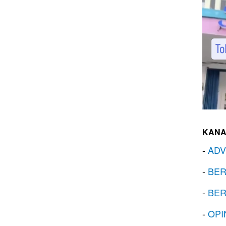
KANA
-
ADV
-
BER
-
BER
-
OPI