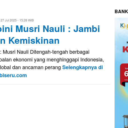
BANK
vo
27 Jul 2025 - 15:28 WIB
ini Musri Nauli : Jambi
usnady
n Kemiskinan
: Musri Nauli Ditengah-tengah berbagai
oalan ekonomi yang menghinggapi Indonesia,
global dan ancaman perang
Selengkapnya di
biseru.com