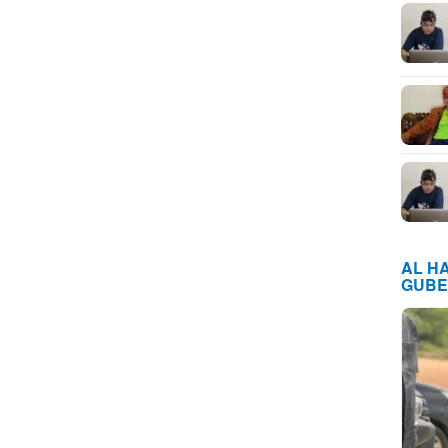
AL H
GUBE