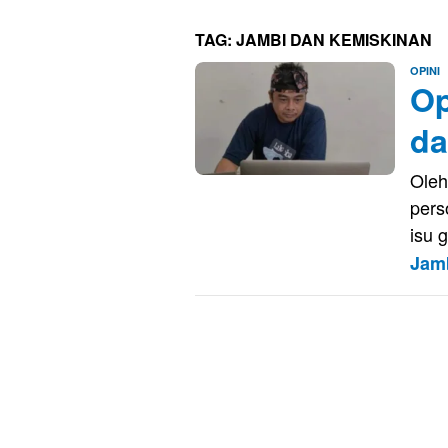
TAG:
JAMBI DAN KEMISKINAN
E
OPINI
Op
K
da
Oleh
pers
isu 
Jam