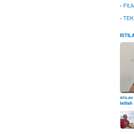
-
FIL
-
TEK
ISTI
ISTILA
Istila