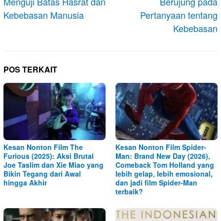
Menguji Batas Hasrat dan
Berujung pada
Kebebasan Manusia
Pertanyaan tentang
Kebebasan
POS TERKAIT
Kesan Nonton Film The
Kesan Nonton Film Spider-
Furious (2025): Aksi Brutal
Man: Brand New Day (2026),
Joe Taslim dan Xie Miao yang
Comeback Tom Holland yang
Bikin Tegang dari Awal
lebih gelap, lebih emosional,
hingga Akhir
dan jadi film Spider-Man
terbaik?