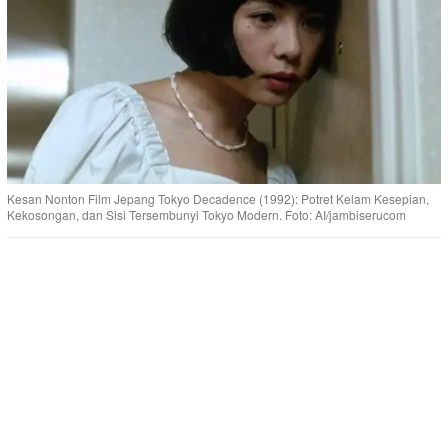
Kesan Nonton Film Jepang Tokyo Decadence (1992): Potret Kelam Kesepian,
Kekosongan, dan Sisi Tersembunyi Tokyo Modern. Foto: AI/jambiserucom