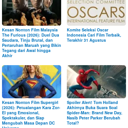
Kesan Nonton Film Malaysia
Komite Seleksi Oscar
The Furious (2026): Duel Dua
Indonesia Cari Film Terbaik,
Saudara, Tinju Brutal, dan
Terakhir 31 Agustus
Pertaruhan Maruah yang Bikin
Tegang dari Awal hingga
Akhir
Kesan Nonton Film Supergirl
Spoiler Alert! Tom Holland
(2026): Petualangan Kara Zor-
Akhirnya Buka Suara Soal
El yang Emosional,
Spider-Man: Brand New Day,
Spektakuler, dan Siap
Nasib Peter Parker Berubah
Mengubah Masa Depan DC
Total?
Universe