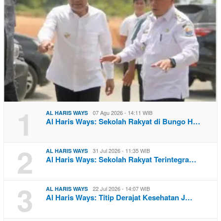
1
07 Agu 2026 - 14:11 WIB
AL HARIS WAYS
Al Haris Ways: Sekolah Rakyat di Bungo H…
2
31 Jul 2026 - 11:35 WIB
AL HARIS WAYS
Al Haris Ways: Sekolah Rakyat Terintegra…
3
22 Jul 2026 - 14:07 WIB
AL HARIS WAYS
Al Haris Ways: Titip Derajat Kesehatan J…