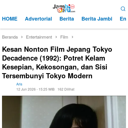
Loncat
Menu
ke
Mobile
HOME
Advertorial
Berita
Berita Jambi
Ent
konten
Beranda
Entertainment
Film
Kesan Nonton Film Jepang Tokyo
Decadence (1992): Potret Kelam
Kesepian, Kekosongan, dan Sisi
Tersembunyi Tokyo Modern
Aris
12 Jun 2026 - 15:25 WIB
162 Dilihat