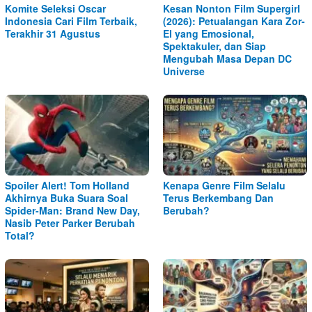
Komite Seleksi Oscar
Kesan Nonton Film Supergirl
Indonesia Cari Film Terbaik,
(2026): Petualangan Kara Zor-
Terakhir 31 Agustus
El yang Emosional,
Spektakuler, dan Siap
Mengubah Masa Depan DC
Universe
Spoiler Alert! Tom Holland
Kenapa Genre Film Selalu
Akhirnya Buka Suara Soal
Terus Berkembang Dan
Spider-Man: Brand New Day,
Berubah?
Nasib Peter Parker Berubah
Total?