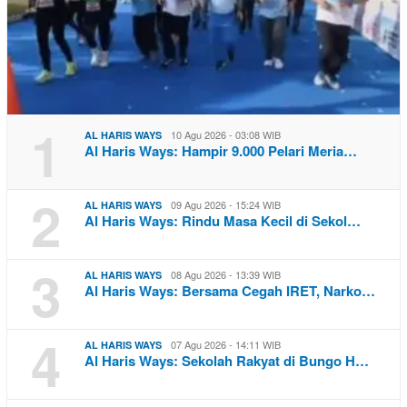
1
10 Agu 2026 - 03:08 WIB
AL HARIS WAYS
Al Haris Ways: Hampir 9.000 Pelari Meria…
2
09 Agu 2026 - 15:24 WIB
AL HARIS WAYS
Al Haris Ways: Rindu Masa Kecil di Sekol…
3
08 Agu 2026 - 13:39 WIB
AL HARIS WAYS
Al Haris Ways: Bersama Cegah IRET, Narko…
4
07 Agu 2026 - 14:11 WIB
AL HARIS WAYS
Al Haris Ways: Sekolah Rakyat di Bungo H…