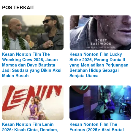
POS TERKAIT
Kesan Nonton Film The
Kesan Nonton Film Lucky
Wrecking Crew 2026, Jason
Strike 2026, Perang Dunia II
Momoa dan Dave Bautista
yang Menjadikan Perjuangan
Jadi Saudara yang Bikin Aksi
Bertahan Hidup Sebagai
Makin Rusuh
Senjata Utama
Kesan Nonton Film Lenin
Kesan Nonton Film The
2026: Kisah Cinta, Dendam,
Furious (2025): Aksi Brutal