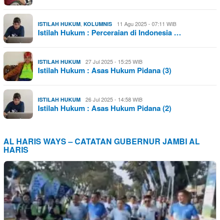
,
11 Agu 2025 - 07:11 WIB
ISTILAH HUKUM
KOLUMNIS
Istilah Hukum : Perceraian di Indonesia …
27 Jul 2025 - 15:25 WIB
ISTILAH HUKUM
Istilah Hukum : Asas Hukum Pidana (3)
26 Jul 2025 - 14:58 WIB
ISTILAH HUKUM
Istilah Hukum : Asas Hukum Pidana (2)
AL HARIS WAYS – CATATAN GUBERNUR JAMBI AL
HARIS