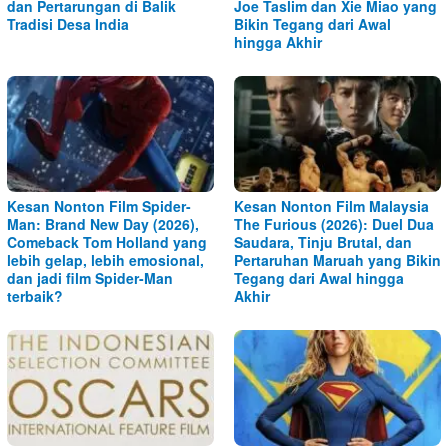
dan Pertarungan di Balik
Joe Taslim dan Xie Miao yang
Tradisi Desa India
Bikin Tegang dari Awal
hingga Akhir
Kesan Nonton Film Spider-
Kesan Nonton Film Malaysia
Man: Brand New Day (2026),
The Furious (2026): Duel Dua
Comeback Tom Holland yang
Saudara, Tinju Brutal, dan
lebih gelap, lebih emosional,
Pertaruhan Maruah yang Bikin
dan jadi film Spider-Man
Tegang dari Awal hingga
terbaik?
Akhir