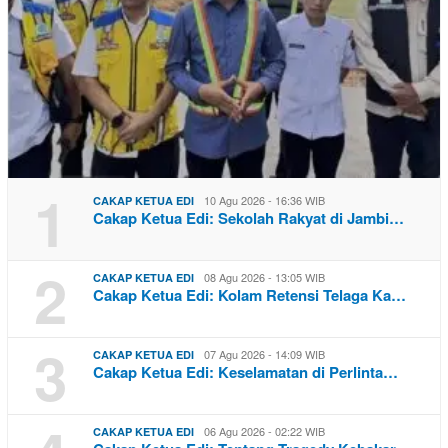
1
10 Agu 2026 - 16:36 WIB
CAKAP KETUA EDI
Cakap Ketua Edi: Sekolah Rakyat di Jambi…
2
08 Agu 2026 - 13:05 WIB
CAKAP KETUA EDI
Cakap Ketua Edi: Kolam Retensi Telaga Ka…
3
07 Agu 2026 - 14:09 WIB
CAKAP KETUA EDI
Cakap Ketua Edi: Keselamatan di Perlinta…
06 Agu 2026 - 02:22 WIB
CAKAP KETUA EDI