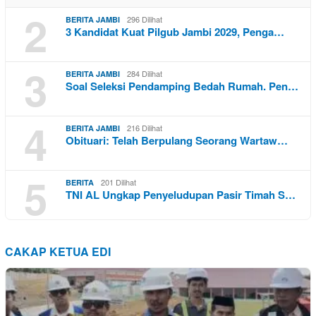
2
296 Dilihat
BERITA JAMBI
3 Kandidat Kuat Pilgub Jambi 2029, Penga…
3
284 Dilihat
BERITA JAMBI
Soal Seleksi Pendamping Bedah Rumah. Pen…
4
216 Dilihat
BERITA JAMBI
Obituari: Telah Berpulang Seorang Wartaw…
5
201 Dilihat
BERITA
TNI AL Ungkap Penyeludupan Pasir Timah S…
CAKAP KETUA EDI