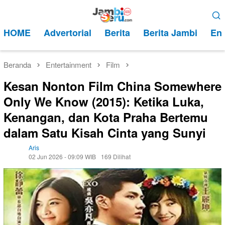
Loncat
Menu
ke
Mobile
HOME
Advertorial
Berita
Berita Jambi
Ent
konten
Beranda
Entertainment
Film
Kesan Nonton Film China Somewhere
Only We Know (2015): Ketika Luka,
Kenangan, dan Kota Praha Bertemu
dalam Satu Kisah Cinta yang Sunyi
Aris
02 Jun 2026 - 09:09 WIB
169 Dilihat