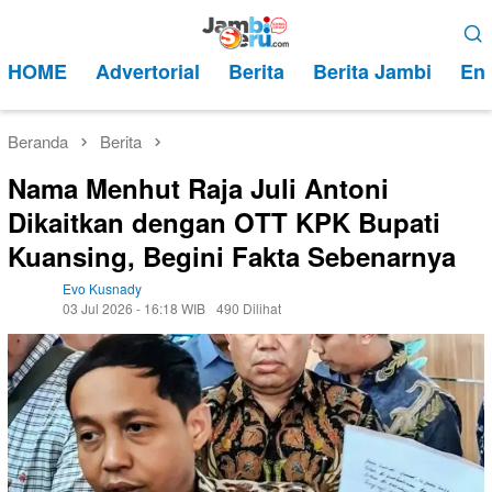
Loncat
Menu
ke
Mobile
HOME
Advertorial
Berita
Berita Jambi
Ent
konten
Beranda
Berita
Nama Menhut Raja Juli Antoni
Dikaitkan dengan OTT KPK Bupati
Kuansing, Begini Fakta Sebenarnya
Evo Kusnady
03 Jul 2026 - 16:18 WIB
490 Dilihat