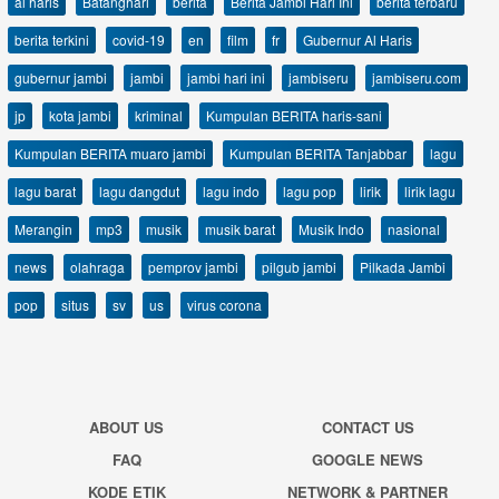
al haris
Batanghari
berita
Berita Jambi Hari Ini
berita terbaru
berita terkini
covid-19
en
film
fr
Gubernur Al Haris
gubernur jambi
jambi
jambi hari ini
jambiseru
jambiseru.com
jp
kota jambi
kriminal
Kumpulan BERITA haris-sani
Kumpulan BERITA muaro jambi
Kumpulan BERITA Tanjabbar
lagu
lagu barat
lagu dangdut
lagu indo
lagu pop
lirik
lirik lagu
Merangin
mp3
musik
musik barat
Musik Indo
nasional
news
olahraga
pemprov jambi
pilgub jambi
Pilkada Jambi
pop
situs
sv
us
virus corona
ABOUT US
CONTACT US
FAQ
GOOGLE NEWS
KODE ETIK
NETWORK & PARTNER