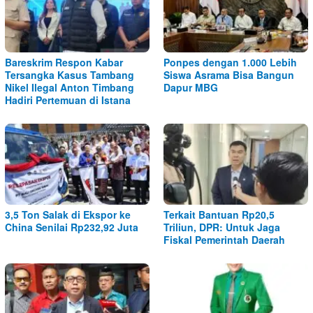
Bareskrim Respon Kabar
Ponpes dengan 1.000 Lebih
Tersangka Kasus Tambang
Siswa Asrama Bisa Bangun
Nikel Ilegal Anton Timbang
Dapur MBG
Hadiri Pertemuan di Istana
3,5 Ton Salak di Ekspor ke
Terkait Bantuan Rp20,5
China Senilai Rp232,92 Juta
Triliun, DPR: Untuk Jaga
Fiskal Pemerintah Daerah