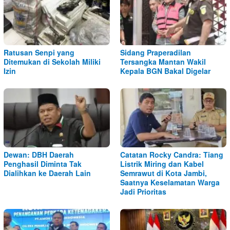
Ratusan Senpi yang
Sidang Praperadilan
Ditemukan di Sekolah Miliki
Tersangka Mantan Wakil
Izin
Kepala BGN Bakal Digelar
Dewan: DBH Daerah
Catatan Rocky Candra: Tiang
Penghasil Diminta Tak
Listrik Miring dan Kabel
Dialihkan ke Daerah Lain
Semrawut di Kota Jambi,
Saatnya Keselamatan Warga
Jadi Prioritas