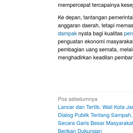
mempercepat tercapainya keseja
Ke depan, tantangan pemerint
anggaran daerah, tetapi memas
dampak
nyata bagi kualitas
pen
penguatan ekonomi masyarakat.
pembagian uang semata, melai
menghadirkan keadilan pembang
Navigasi
Pos sebelumnya
pos
Lancar dan Tertib, Wali Kota Ja
Dialog Publik Tentang Sampah,
Secara Garis Besar Masyaraka
Berikan Dukungan