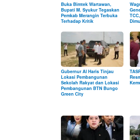
Buka Bimtek Wartawan,
Wagu
Bupati M. Syukur Tegaskan
Gene
Pemkab Merangin Terbuka
TCC,
Terhadap Kritik
Dimu
Gubernur Al Haris Tinjau
TASP
Lokasi Pembangunan
Resm
Sekolah Rakyat dan Lokasi
Kemu
Pembangunan BTN Bungo
Green City