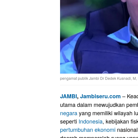
pengamat publik Jambi Dr Dedek Kusnadi, M, 
– Kead
JAMBI
,
Jambiseru.com
utama dalam mewujudkan pemb
negara
yang memiliki wilayah lu
seperti
Indonesia
, kebijakan fi
pertumbuhan ekonomi
nasional
daerah memperoleh ruang yang