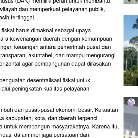
 Khusus (DAK) memiliki peran untuk membantu
wilayah dan memperkuat pelayanan publik,
ih tertinggal.
fiskal harus dimaknai sebagai upaya
tara kewenangan daerah dengan kemampuan
ungan keuangan antara pemerintah pusat dan
transparan, akuntabel, dan mampu mengurangi
orizontal agar pembangunan dapat dirasakan
 penguatan desentralisasi fiskal untuk
alui peningkatan kualitas pelayanan
umbuh dari pusat-pusat ekonomi besar. Kekuatan
ika kabupaten, kota, dan daerah terpencil
a untuk membangun masyarakatnya. Karena itu,
fondasi dalam menjaga persatuan dan