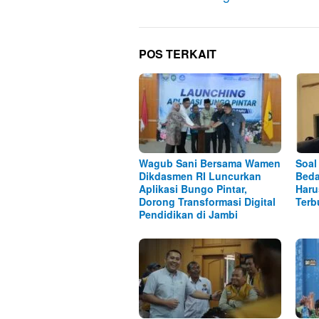
POS TERKAIT
Wagub Sani Bersama Wamen
Soal
Dikdasmen RI Luncurkan
Beda
Aplikasi Bungo Pintar,
Haru
Dorong Transformasi Digital
Terb
Pendidikan di Jambi