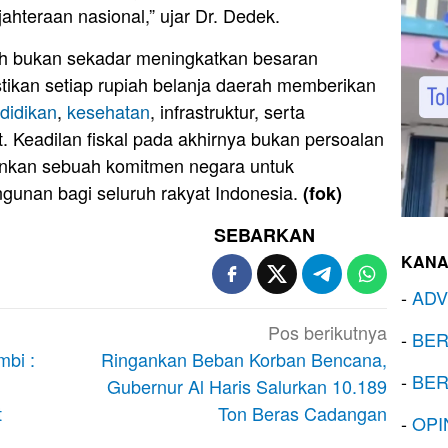
hteraan nasional,” ujar Dr. Dedek.
ah bukan sekadar meningkatkan besaran
tikan setiap rupiah belanja daerah memberikan
didikan
,
kesehatan
, infrastruktur, serta
 Keadilan fiskal pada akhirnya bukan persoalan
nkan sebuah komitmen negara untuk
unan bagi seluruh rakyat Indonesia.
(fok)
SEBARKAN
KANA
-
ADV
Pos berikutnya
-
BER
mbi :
Ringankan Beban Korban Bencana,
-
BER
Gubernur Al Haris Salurkan 10.189
t
Ton Beras Cadangan
-
OPI