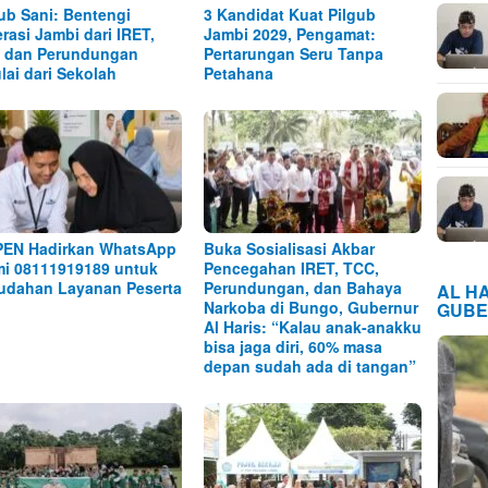
b Sani: Bentengi
3 Kandidat Kuat Pilgub
rasi Jambi dari IRET,
Jambi 2029, Pengamat:
 dan Perundungan
Pertarungan Seru Tanpa
lai dari Sekolah
Petahana
EN Hadirkan WhatsApp
Buka Sosialisasi Akbar
i 08111919189 untuk
Pencegahan IRET, TCC,
dahan Layanan Peserta
Perundungan, dan Bahaya
AL H
Narkoba di Bungo, Gubernur
GUBE
Al Haris: “Kalau anak-anakku
bisa jaga diri, 60% masa
depan sudah ada di tangan”