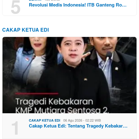
5
Revolusi Medis Indonesia! ITB Ganteng Ro…
CAKAP KETUA EDI
1
06 Agu 2026 - 02:22 WIB
CAKAP KETUA EDI
Cakap Ketua Edi: Tentang Tragedy Kebakar…