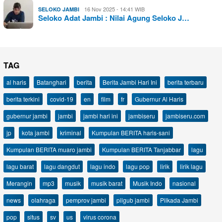
16 Nov 2025 - 14:41 WIB
SELOKO JAMBI
Seloko Adat Jambi : Nilai Agung Seloko J…
TAG
al haris
Batanghari
berita
Berita Jambi Hari Ini
berita terbaru
berita terkini
covid-19
en
film
fr
Gubernur Al Haris
gubernur jambi
jambi
jambi hari ini
jambiseru
jambiseru.com
jp
kota jambi
kriminal
Kumpulan BERITA haris-sani
Kumpulan BERITA muaro jambi
Kumpulan BERITA Tanjabbar
lagu
lagu barat
lagu dangdut
lagu indo
lagu pop
lirik
lirik lagu
Merangin
mp3
musik
musik barat
Musik Indo
nasional
news
olahraga
pemprov jambi
pilgub jambi
Pilkada Jambi
pop
situs
sv
us
virus corona