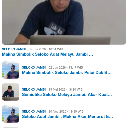
05 Jun 2026 - 16:51 WIB
SELOKO JAMBI
Makna Simbolik Seloko Adat Melayu Jambi …
02 Jun 2026 - 13:47 WIB
SELOKO JAMBI
Makna Simbolik Seloko Jambi: Petai Dak B…
19 Mei 2026 - 16:20 WIB
SELOKO JAMBI
Semiotika Seloko Melayu Jambi: Akar Kuat…
20 Nov 2025 - 19:39 WIB
SELOKO JAMBI
Seloko Adat Jambi : Makna Akar Menurut E…