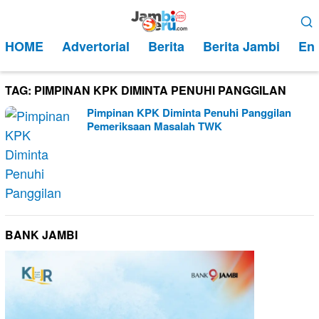
Loncat
Menu
ke
Mobile
HOME
Advertorial
Berita
Berita Jambi
Ent
konten
TAG:
PIMPINAN KPK DIMINTA PENUHI PANGGILAN
Pimpinan KPK Diminta Penuhi Panggilan
Pemeriksaan Masalah TWK
BANK JAMBI