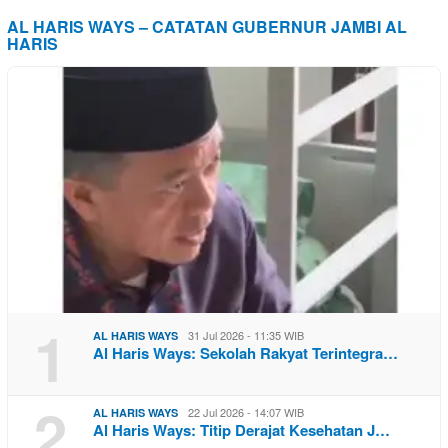
AL HARIS WAYS – CATATAN GUBERNUR JAMBI AL
HARIS
1
31 Jul 2026 - 11:35 WIB
AL HARIS WAYS
Al Haris Ways: Sekolah Rakyat Terintegra…
2
22 Jul 2026 - 14:07 WIB
AL HARIS WAYS
Al Haris Ways: Titip Derajat Kesehatan J…