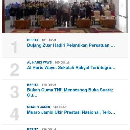
1
181 Dilihat
BERITA
Bujang Zuar Hadiri Pelantikan Persatuan …
2
160 Dilihat
AL HARIS WAYS
Al Haris Ways: Sekolah Rakyat Terintegra…
3
149 Dilihat
BERITA
Bukan Cuma TNI! Mensesneg Buka Suara:
Gu…
4
143 Dilihat
MUARO JAMBI
Muaro Jambi Ukir Prestasi Nasional, Terb…
136 Dilihat
BERITA