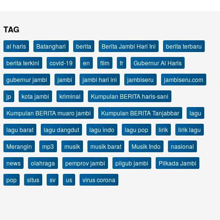
TAG
al haris
Batanghari
berita
Berita Jambi Hari Ini
berita terbaru
berita terkini
covid-19
en
film
fr
Gubernur Al Haris
gubernur jambi
jambi
jambi hari ini
jambiseru
jambiseru.com
jp
kota jambi
kriminal
Kumpulan BERITA haris-sani
Kumpulan BERITA muaro jambi
Kumpulan BERITA Tanjabbar
lagu
lagu barat
lagu dangdut
lagu indo
lagu pop
lirik
lirik lagu
Merangin
mp3
musik
musik barat
Musik Indo
nasional
news
olahraga
pemprov jambi
pilgub jambi
Pilkada Jambi
pop
situs
sv
us
virus corona