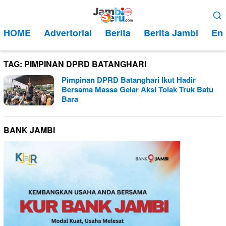
Loncat
Menu
ke
Mobile
HOME
Advertorial
Berita
Berita Jambi
Ent
konten
TAG:
PIMPINAN DPRD BATANGHARI
Pimpinan DPRD Batanghari Ikut Hadir
Bersama Massa Gelar Aksi Tolak Truk Batu
Bara
BANK JAMBI