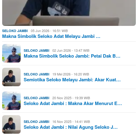
05 Jun 2026 - 16:51 WIB
SELOKO JAMBI
Makna Simbolik Seloko Adat Melayu Jambi …
02 Jun 2026 - 13:47 WIB
SELOKO JAMBI
Makna Simbolik Seloko Jambi: Petai Dak B…
19 Mei 2026 - 16:20 WIB
SELOKO JAMBI
Semiotika Seloko Melayu Jambi: Akar Kuat…
20 Nov 2025 - 19:39 WIB
SELOKO JAMBI
Seloko Adat Jambi : Makna Akar Menurut E…
16 Nov 2025 - 14:41 WIB
SELOKO JAMBI
Seloko Adat Jambi : Nilai Agung Seloko J…