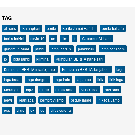
TAG
al haris
Batanghari
berita
Berita Jambi Hari Ini
berita terbaru
berita terkini
covid-19
en
film
fr
Gubernur Al Haris
gubernur jambi
jambi
jambi hari ini
jambiseru
jambiseru.com
jp
kota jambi
kriminal
Kumpulan BERITA haris-sani
Kumpulan BERITA muaro jambi
Kumpulan BERITA Tanjabbar
lagu
lagu barat
lagu dangdut
lagu indo
lagu pop
lirik
lirik lagu
Merangin
mp3
musik
musik barat
Musik Indo
nasional
news
olahraga
pemprov jambi
pilgub jambi
Pilkada Jambi
pop
situs
sv
us
virus corona