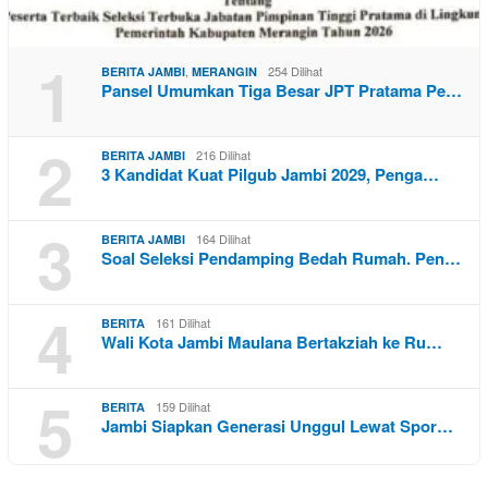
1
,
254 Dilihat
BERITA JAMBI
MERANGIN
Pansel Umumkan Tiga Besar JPT Pratama Pe…
2
216 Dilihat
BERITA JAMBI
3 Kandidat Kuat Pilgub Jambi 2029, Penga…
3
164 Dilihat
BERITA JAMBI
Soal Seleksi Pendamping Bedah Rumah. Pen…
4
161 Dilihat
BERITA
Wali Kota Jambi Maulana Bertakziah ke Ru…
5
159 Dilihat
BERITA
Jambi Siapkan Generasi Unggul Lewat Spor…