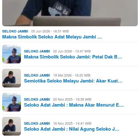
05 Jun 2026 - 16:51 WIB
SELOKO JAMBI
Makna Simbolik Seloko Adat Melayu Jambi …
02 Jun 2026 - 13:47 WIB
SELOKO JAMBI
Makna Simbolik Seloko Jambi: Petai Dak B…
19 Mei 2026 - 16:20 WIB
SELOKO JAMBI
Semiotika Seloko Melayu Jambi: Akar Kuat…
20 Nov 2025 - 19:39 WIB
SELOKO JAMBI
Seloko Adat Jambi : Makna Akar Menurut E…
16 Nov 2025 - 14:41 WIB
SELOKO JAMBI
Seloko Adat Jambi : Nilai Agung Seloko J…