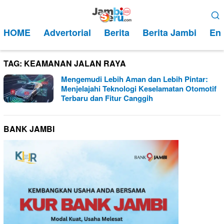
Loncat
Menu
ke
Mobile
HOME
Advertorial
Berita
Berita Jambi
Ent
konten
TAG:
KEAMANAN JALAN RAYA
Mengemudi Lebih Aman dan Lebih Pintar:
Menjelajahi Teknologi Keselamatan Otomotif
Terbaru dan Fitur Canggih
BANK JAMBI