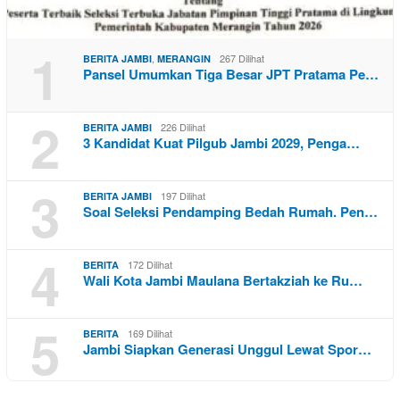
1
,
267 Dilihat
BERITA JAMBI
MERANGIN
Pansel Umumkan Tiga Besar JPT Pratama Pe…
2
226 Dilihat
BERITA JAMBI
3 Kandidat Kuat Pilgub Jambi 2029, Penga…
3
197 Dilihat
BERITA JAMBI
Soal Seleksi Pendamping Bedah Rumah. Pen…
4
172 Dilihat
BERITA
Wali Kota Jambi Maulana Bertakziah ke Ru…
5
169 Dilihat
BERITA
Jambi Siapkan Generasi Unggul Lewat Spor…