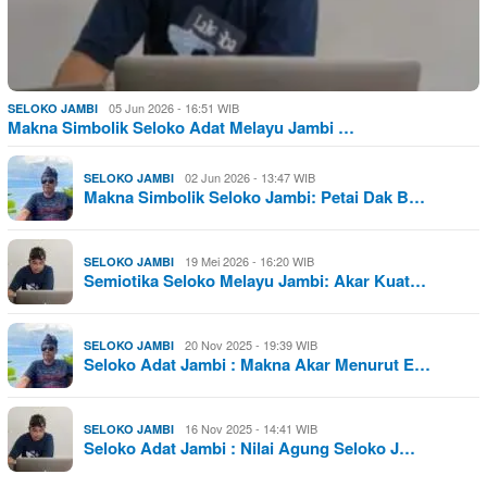
05 Jun 2026 - 16:51 WIB
SELOKO JAMBI
Makna Simbolik Seloko Adat Melayu Jambi …
02 Jun 2026 - 13:47 WIB
SELOKO JAMBI
Makna Simbolik Seloko Jambi: Petai Dak B…
19 Mei 2026 - 16:20 WIB
SELOKO JAMBI
Semiotika Seloko Melayu Jambi: Akar Kuat…
20 Nov 2025 - 19:39 WIB
SELOKO JAMBI
Seloko Adat Jambi : Makna Akar Menurut E…
16 Nov 2025 - 14:41 WIB
SELOKO JAMBI
Seloko Adat Jambi : Nilai Agung Seloko J…