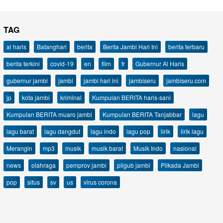
TAG
al haris
Batanghari
berita
Berita Jambi Hari Ini
berita terbaru
berita terkini
covid-19
en
film
fr
Gubernur Al Haris
gubernur jambi
jambi
jambi hari ini
jambiseru
jambiseru.com
jp
kota jambi
kriminal
Kumpulan BERITA haris-sani
Kumpulan BERITA muaro jambi
Kumpulan BERITA Tanjabbar
lagu
lagu barat
lagu dangdut
lagu indo
lagu pop
lirik
lirik lagu
Merangin
mp3
musik
musik barat
Musik Indo
nasional
news
olahraga
pemprov jambi
pilgub jambi
Pilkada Jambi
pop
situs
sv
us
virus corona