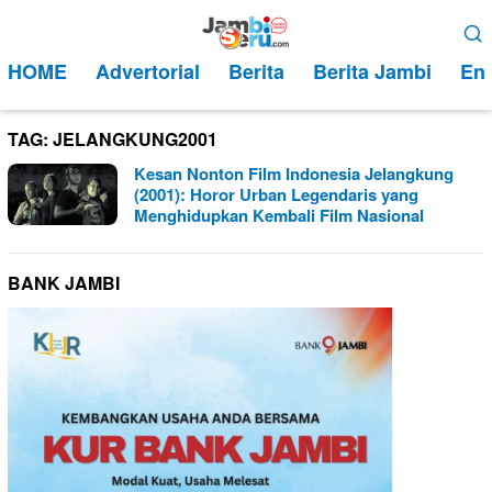
Loncat
Menu
ke
Mobile
HOME
Advertorial
Berita
Berita Jambi
Ent
konten
TAG:
JELANGKUNG2001
Kesan Nonton Film Indonesia Jelangkung
(2001): Horor Urban Legendaris yang
Menghidupkan Kembali Film Nasional
BANK JAMBI