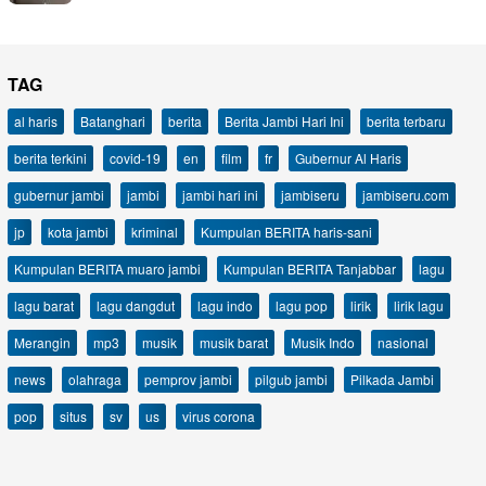
TAG
al haris
Batanghari
berita
Berita Jambi Hari Ini
berita terbaru
berita terkini
covid-19
en
film
fr
Gubernur Al Haris
gubernur jambi
jambi
jambi hari ini
jambiseru
jambiseru.com
jp
kota jambi
kriminal
Kumpulan BERITA haris-sani
Kumpulan BERITA muaro jambi
Kumpulan BERITA Tanjabbar
lagu
lagu barat
lagu dangdut
lagu indo
lagu pop
lirik
lirik lagu
Merangin
mp3
musik
musik barat
Musik Indo
nasional
news
olahraga
pemprov jambi
pilgub jambi
Pilkada Jambi
pop
situs
sv
us
virus corona