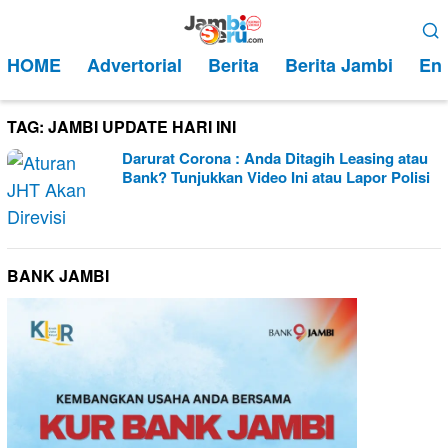
Loncat
Menu
ke
Mobile
HOME
Advertorial
Berita
Berita Jambi
Ent
konten
TAG:
JAMBI UPDATE HARI INI
Darurat Corona : Anda Ditagih Leasing atau
Bank? Tunjukkan Video Ini atau Lapor Polisi
BANK JAMBI