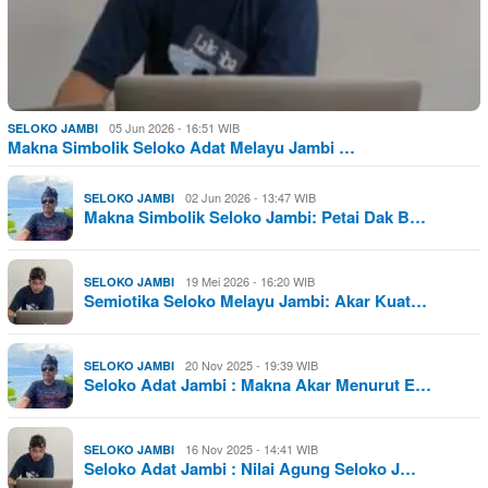
05 Jun 2026 - 16:51 WIB
SELOKO JAMBI
Makna Simbolik Seloko Adat Melayu Jambi …
02 Jun 2026 - 13:47 WIB
SELOKO JAMBI
Makna Simbolik Seloko Jambi: Petai Dak B…
19 Mei 2026 - 16:20 WIB
SELOKO JAMBI
Semiotika Seloko Melayu Jambi: Akar Kuat…
20 Nov 2025 - 19:39 WIB
SELOKO JAMBI
Seloko Adat Jambi : Makna Akar Menurut E…
16 Nov 2025 - 14:41 WIB
SELOKO JAMBI
Seloko Adat Jambi : Nilai Agung Seloko J…