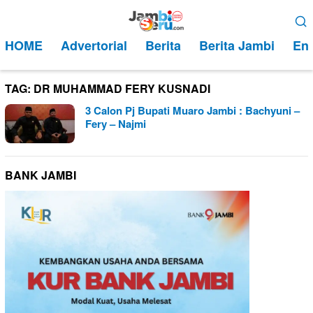
Loncat
Menu
ke
Mobile
HOME
Advertorial
Berita
Berita Jambi
Ent
konten
TAG:
DR MUHAMMAD FERY KUSNADI
3 Calon Pj Bupati Muaro Jambi : Bachyuni –
Fery – Najmi
BANK JAMBI