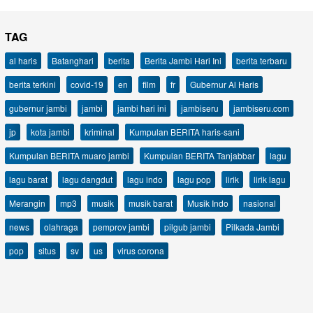
TAG
al haris
Batanghari
berita
Berita Jambi Hari Ini
berita terbaru
berita terkini
covid-19
en
film
fr
Gubernur Al Haris
gubernur jambi
jambi
jambi hari ini
jambiseru
jambiseru.com
jp
kota jambi
kriminal
Kumpulan BERITA haris-sani
Kumpulan BERITA muaro jambi
Kumpulan BERITA Tanjabbar
lagu
lagu barat
lagu dangdut
lagu indo
lagu pop
lirik
lirik lagu
Merangin
mp3
musik
musik barat
Musik Indo
nasional
news
olahraga
pemprov jambi
pilgub jambi
Pilkada Jambi
pop
situs
sv
us
virus corona