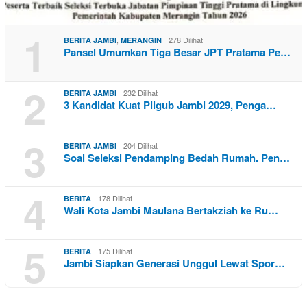
1
,
278 Dilihat
BERITA JAMBI
MERANGIN
Pansel Umumkan Tiga Besar JPT Pratama Pe…
2
232 Dilihat
BERITA JAMBI
3 Kandidat Kuat Pilgub Jambi 2029, Penga…
3
204 Dilihat
BERITA JAMBI
Soal Seleksi Pendamping Bedah Rumah. Pen…
4
178 Dilihat
BERITA
Wali Kota Jambi Maulana Bertakziah ke Ru…
5
175 Dilihat
BERITA
Jambi Siapkan Generasi Unggul Lewat Spor…