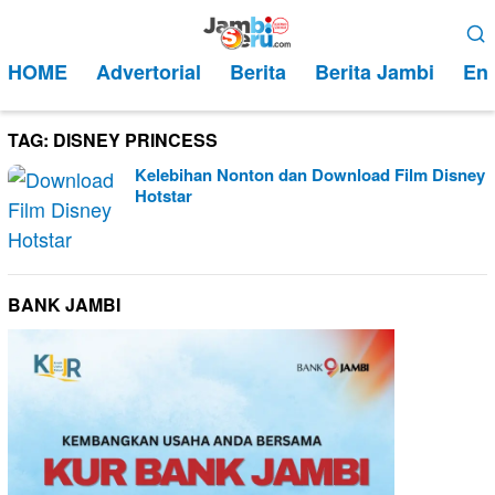
Loncat
Menu
ke
Mobile
HOME
Advertorial
Berita
Berita Jambi
Ent
konten
TAG:
DISNEY PRINCESS
Kelebihan Nonton dan Download Film Disney
Hotstar
BANK JAMBI