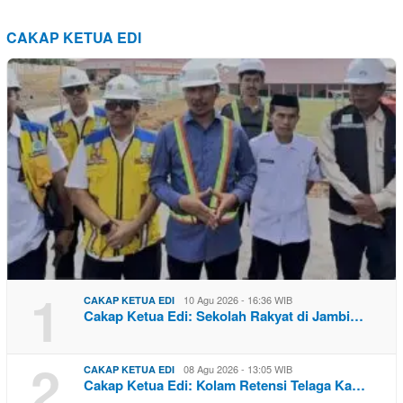
CAKAP KETUA EDI
1
10 Agu 2026 - 16:36 WIB
CAKAP KETUA EDI
Cakap Ketua Edi: Sekolah Rakyat di Jambi…
2
08 Agu 2026 - 13:05 WIB
CAKAP KETUA EDI
Cakap Ketua Edi: Kolam Retensi Telaga Ka…