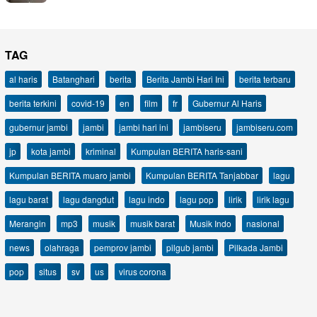
TAG
al haris
Batanghari
berita
Berita Jambi Hari Ini
berita terbaru
berita terkini
covid-19
en
film
fr
Gubernur Al Haris
gubernur jambi
jambi
jambi hari ini
jambiseru
jambiseru.com
jp
kota jambi
kriminal
Kumpulan BERITA haris-sani
Kumpulan BERITA muaro jambi
Kumpulan BERITA Tanjabbar
lagu
lagu barat
lagu dangdut
lagu indo
lagu pop
lirik
lirik lagu
Merangin
mp3
musik
musik barat
Musik Indo
nasional
news
olahraga
pemprov jambi
pilgub jambi
Pilkada Jambi
pop
situs
sv
us
virus corona