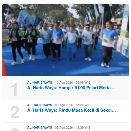
1
10 Agu 2026 - 03:08 WIB
AL HARIS WAYS
Al Haris Ways: Hampir 9.000 Pelari Meria…
2
09 Agu 2026 - 15:24 WIB
AL HARIS WAYS
Al Haris Ways: Rindu Masa Kecil di Sekol…
08 Agu 2026 - 13:39 WIB
AL HARIS WAYS