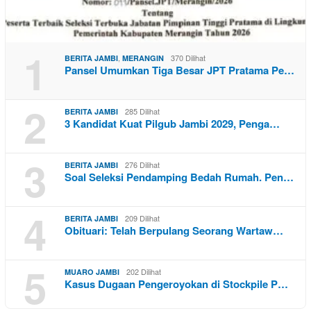
1
,
370 Dilihat
BERITA JAMBI
MERANGIN
Pansel Umumkan Tiga Besar JPT Pratama Pe…
2
285 Dilihat
BERITA JAMBI
3 Kandidat Kuat Pilgub Jambi 2029, Penga…
3
276 Dilihat
BERITA JAMBI
Soal Seleksi Pendamping Bedah Rumah. Pen…
4
209 Dilihat
BERITA JAMBI
Obituari: Telah Berpulang Seorang Wartaw…
5
202 Dilihat
MUARO JAMBI
Kasus Dugaan Pengeroyokan di Stockpile P…