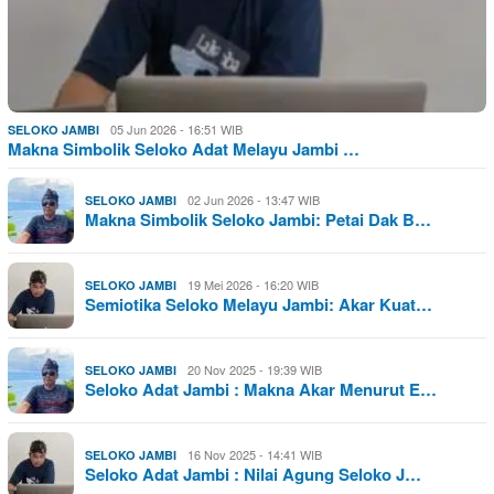
05 Jun 2026 - 16:51 WIB
SELOKO JAMBI
Makna Simbolik Seloko Adat Melayu Jambi …
02 Jun 2026 - 13:47 WIB
SELOKO JAMBI
Makna Simbolik Seloko Jambi: Petai Dak B…
19 Mei 2026 - 16:20 WIB
SELOKO JAMBI
Semiotika Seloko Melayu Jambi: Akar Kuat…
20 Nov 2025 - 19:39 WIB
SELOKO JAMBI
Seloko Adat Jambi : Makna Akar Menurut E…
16 Nov 2025 - 14:41 WIB
SELOKO JAMBI
Seloko Adat Jambi : Nilai Agung Seloko J…