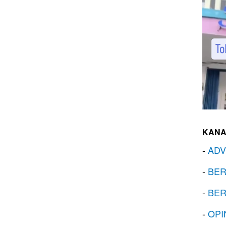
KANA
-
ADV
-
BER
-
BER
-
OPI