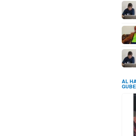
AL H
GUBE