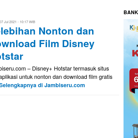
BANK
i
07 Jul 2021 - 10:17 WIB
lebihan Nonton dan
putra
wnload Film Disney
tstar
iseru.com – Disney+ Hotstar termasuk situs
aplikasi untuk nonton dan download film gratis
Selengkapnya di Jambiseru.com