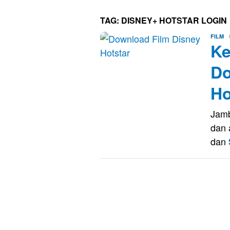
TAG:
DISNEY+ HOTSTAR LOGIN
Er
FILM
Ke
Sa
Do
Ho
Jamb
dan 
dan