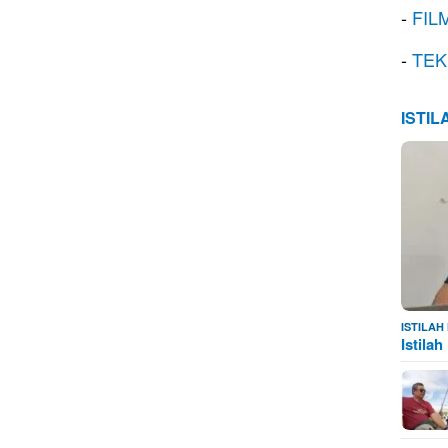
-
FIL
-
TEK
ISTI
ISTILA
Istila