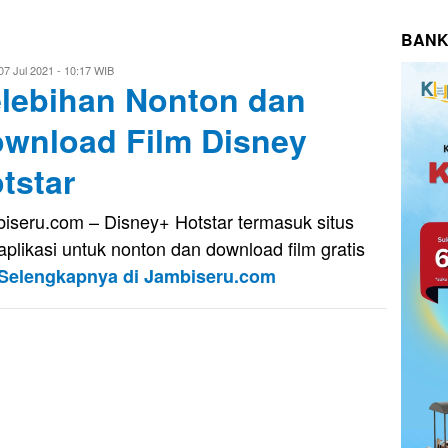
BANK
i
07 Jul 2021 - 10:17 WIB
lebihan Nonton dan
putra
wnload Film Disney
tstar
iseru.com – Disney+ Hotstar termasuk situs
aplikasi untuk nonton dan download film gratis
Selengkapnya di Jambiseru.com