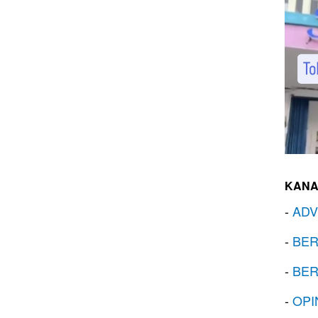
KANA
-
ADV
-
BER
-
BER
-
OPI