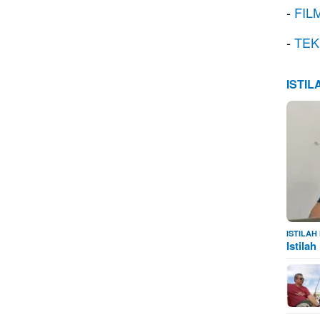
-
FIL
-
TEK
ISTI
ISTILA
Istila