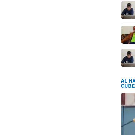
AL H
GUBE