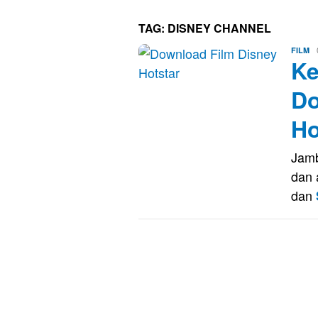
TAG:
DISNEY CHANNEL
Er
FILM
Ke
Sa
Do
Ho
Jamb
dan 
dan