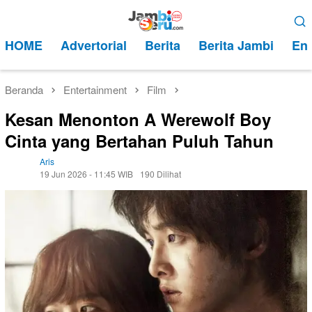
Loncat
Menu
ke
Mobile
HOME
Advertorial
Berita
Berita Jambi
Ent
konten
Beranda
Entertainment
Film
Kesan Menonton A Werewolf Boy
Cinta yang Bertahan Puluh Tahun
Aris
19 Jun 2026 - 11:45 WIB
190 Dilihat