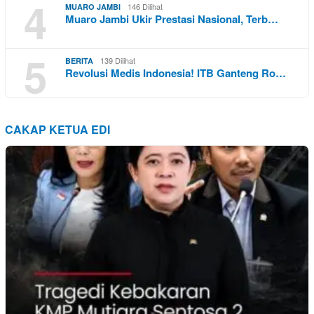
4
146 Dilihat
MUARO JAMBI
Muaro Jambi Ukir Prestasi Nasional, Terb…
5
139 Dilihat
BERITA
Revolusi Medis Indonesia! ITB Ganteng Ro…
CAKAP KETUA EDI