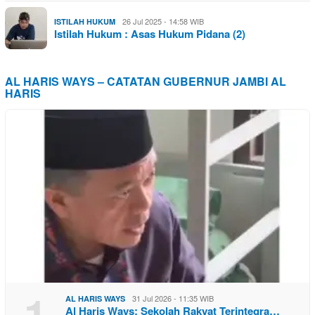
26 Jul 2025 - 14:58 WIB
ISTILAH HUKUM
Istilah Hukum : Asas Hukum Pidana (2)
AL HARIS WAYS – CATATAN GUBERNUR JAMBI AL
HARIS
1
31 Jul 2026 - 11:35 WIB
AL HARIS WAYS
Al Haris Ways: Sekolah Rakyat Terintegra…