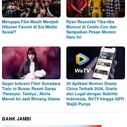
Mengapa Film Masih Menjadi
Ryan Reynolds Tiba-tiba
Hiburan Favorit di Era Media
Muncul di Comic-Con dan
Sosial?
Sampaikan Pesan Momen
Haru Ini
Geger Industri Film! Sutradara
20 Aplikasi Nonton Drama
Train to Busan Resmi Garap
China Terbaik 2026, Gratis
‘Parasyte: Tamiya’, Aktris
dan Legal dengan Subtitle
Marvel Ini Jadi Bintang Utama
Indonesia, WeTV hingga iQIYI
Wajib Punya
BANK JAMBI