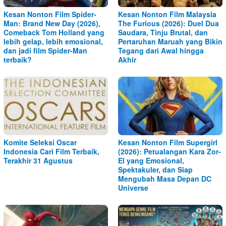
Kesan Nonton Film Spider-
Kesan Nonton Film Malaysia
Man: Brand New Day (2026),
The Furious (2026): Duel Dua
Comeback Tom Holland yang
Saudara, Tinju Brutal, dan
lebih gelap, lebih emosional,
Pertaruhan Maruah yang Bikin
dan jadi film Spider-Man
Tegang dari Awal hingga
terbaik?
Akhir
Komite Seleksi Oscar
Kesan Nonton Film Supergirl
Indonesia Cari Film Terbaik,
(2026): Petualangan Kara Zor-
Terakhir 31 Agustus
El yang Emosional,
Spektakuler, dan Siap
Mengubah Masa Depan DC
Universe