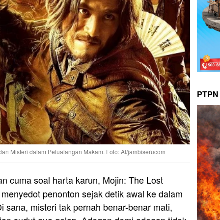
PTPN 
dan Misteri dalam Petualangan Makam. Foto: AI/jambiserucom
n cuma soal harta karun, Mojin: The Lost
 menyedot penonton sejak detik awal ke dalam
 sana, misteri tak pernah benar-benar mati,
tiap sudut gua gelap. Adegan demi adegan tidak