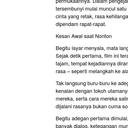
permukaannya. Dalam pengejara
tersembunyi mulai muncul satu 
cinta yang retak, rasa kehilang
dipendam rapat-rapat.
Kesan Awal saat Nonton
Begitu layar menyala, mata lan
Sejak detik pertama, film ini te
tajam, tempat kejadiannya dir
rasa – seperti melangkah ke ala
Tak langsung buru-buru ke ade
kenalan dengan tokoh utamanya
mereka, serta cara mereka sal
dijalani rasanya bukan cuma so
Begitu adegan pertama dimulai
banyak dialog, ketegangan mun