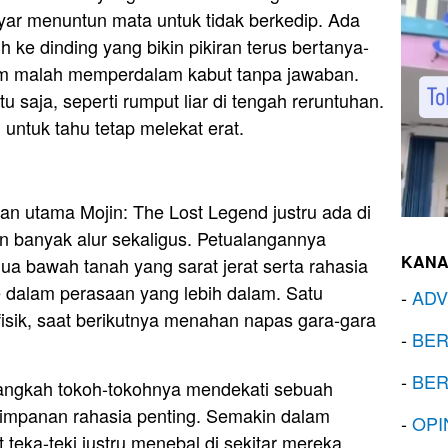
 layar menuntun mata untuk tidak berkedip. Ada
 ke dinding yang bikin pikiran terus bertanya-
film malah memperdalam kabut tanpa jawaban.
u saja, seperti rumput liar di tengah reruntuhan.
 untuk tahu tetap melekat erat.
an utama Mojin: The Lost Legend justru ada di
 banyak alur sekaligus. Petualangannya
KANA
a bawah tanah yang sarat jerat serta rahasia
ke dalam perasaan yang lebih dalam. Satu
-
ADV
sik, saat berikutnya menahan napas gara-gara
-
BER
-
BER
 langkah tokoh-tokohnya mendekati sebuah
impanan rahasia penting. Semakin dalam
-
OPI
teka-teki justru menebal di sekitar mereka.