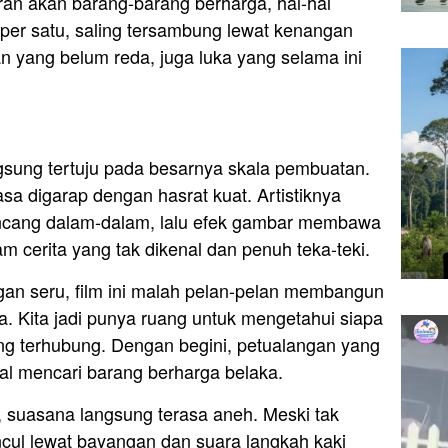
n akan barang-barang berharga, hal-hal
per satu, saling tersambung lewat kenangan
an yang belum reda, juga luka yang selama ini
gsung tertuju pada besarnya skala pembuatan.
rasa digarap dengan hasrat kuat. Artistiknya
ancang dalam-dalam, lalu efek gambar membawa
m cerita yang tak dikenal dan penuh teka-teki.
gan seru, film ini malah pelan-pelan membangun
. Kita jadi punya ruang untuk mengetahui siapa
ing terhubung. Dengan begini, petualangan yang
al mencari barang berharga belaka.
, suasana langsung terasa aneh. Meski tak
cul lewat bayangan dan suara langkah kaki