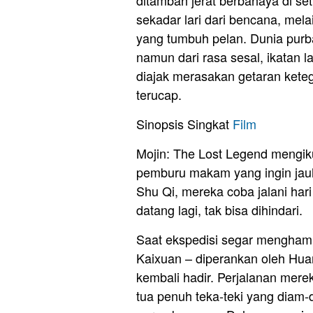
sekadar lari dari bencana, mel
yang tumbuh pelan. Dunia purba
namun dari rasa sesal, ikatan
diajak merasakan getaran kete
terucap.
Sinopsis Singkat
Film
Mojin: The Lost Legend mengiku
pemburu makam yang ingin jauh 
Shu Qi, mereka coba jalani ha
datang lagi, tak bisa dihindari.
Saat ekspedisi segar mengham
Kaixuan – diperankan oleh Hua
kembali hadir. Perjalanan mer
tua penuh teka-teki yang diam