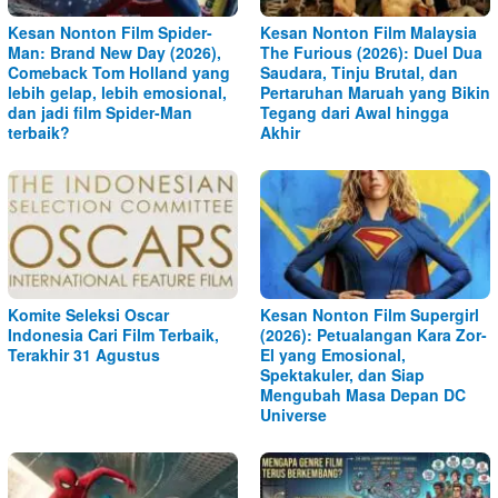
Kesan Nonton Film Spider-
Kesan Nonton Film Malaysia
Man: Brand New Day (2026),
The Furious (2026): Duel Dua
Comeback Tom Holland yang
Saudara, Tinju Brutal, dan
lebih gelap, lebih emosional,
Pertaruhan Maruah yang Bikin
dan jadi film Spider-Man
Tegang dari Awal hingga
terbaik?
Akhir
Komite Seleksi Oscar
Kesan Nonton Film Supergirl
Indonesia Cari Film Terbaik,
(2026): Petualangan Kara Zor-
Terakhir 31 Agustus
El yang Emosional,
Spektakuler, dan Siap
Mengubah Masa Depan DC
Universe