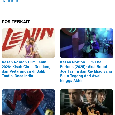
POS TERKAIT
Kesan Nonton Film Lenin
Kesan Nonton Film The
2026: Kisah Cinta, Dendam,
Furious (2025): Aksi Brutal
dan Pertarungan di Balik
Joe Taslim dan Xie Miao yang
Tradisi Desa India
Bikin Tegang dari Awal
hingga Akhir