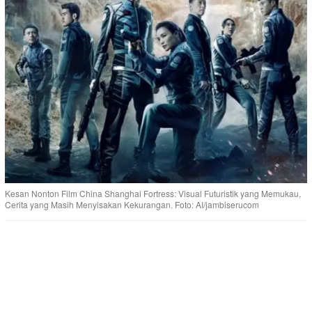
Kesan Nonton Film China Shanghai Fortress: Visual Futuristik yang Memukau,
Cerita yang Masih Menyisakan Kekurangan. Foto: AI/jambiserucom