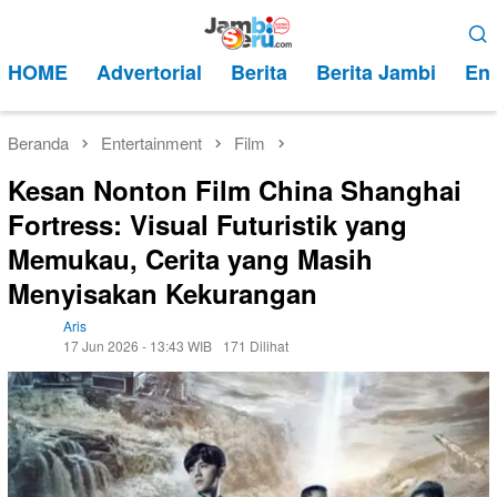
Loncat
Menu
ke
Mobile
HOME
Advertorial
Berita
Berita Jambi
Ent
konten
Beranda
Entertainment
Film
Kesan Nonton Film China Shanghai
Fortress: Visual Futuristik yang
Memukau, Cerita yang Masih
Menyisakan Kekurangan
Aris
17 Jun 2026 - 13:43 WIB
171 Dilihat