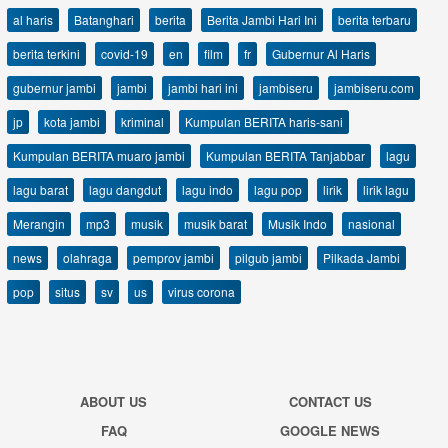
al haris
Batanghari
berita
Berita Jambi Hari Ini
berita terbaru
berita terkini
covid-19
en
film
fr
Gubernur Al Haris
gubernur jambi
jambi
jambi hari ini
jambiseru
jambiseru.com
jp
kota jambi
kriminal
Kumpulan BERITA haris-sani
Kumpulan BERITA muaro jambi
Kumpulan BERITA Tanjabbar
lagu
lagu barat
lagu dangdut
lagu indo
lagu pop
lirik
lirik lagu
Merangin
mp3
musik
musik barat
Musik Indo
nasional
news
olahraga
pemprov jambi
pilgub jambi
Pilkada Jambi
pop
situs
sv
us
virus corona
ABOUT US
CONTACT US
FAQ
GOOGLE NEWS