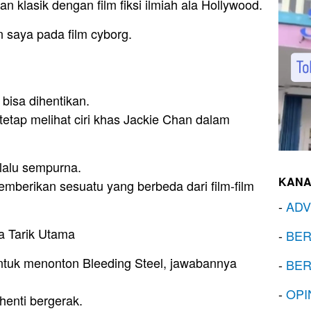
n klasik dengan film fiksi ilmiah ala Hollywood.
saya pada film cyborg.
bisa dihentikan.
tetap melihat ciri khas Jackie Chan dalam
lalu sempurna.
KANA
mberikan sesuatu yang berbeda dari film-film
-
ADV
a Tarik Utama
-
BER
ntuk menonton Bleeding Steel, jawabannya
-
BER
-
OPI
rhenti bergerak.