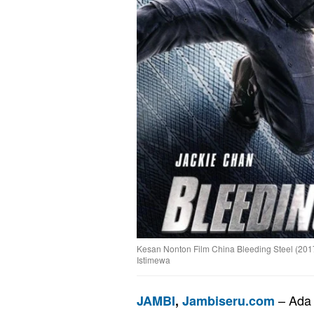
Kesan Nonton Film China Bleeding Steel (2017
Istimewa
– Ada
JAMBI
,
Jambiseru.com