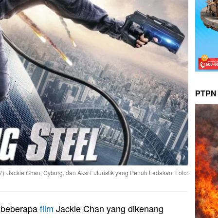
PTPN 
): Jackie Chan, Cyborg, dan Aksi Futuristik yang Penuh Ledakan. Foto:
 beberapa
film
Jackie Chan yang dikenang