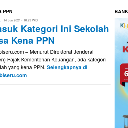
A PPN
BANK
Eri
14 Jun 2021 - 16:23 WIB
A
suk Kategori Ini Sekolah
Saputra
sa Kena PPN
iseru.com – Menurut Direktorat Jenderal
jen) Pajak Kementerian Keuangan, ada kategori
lah yang kena PPN.
Selengkapnya di
biseru.com