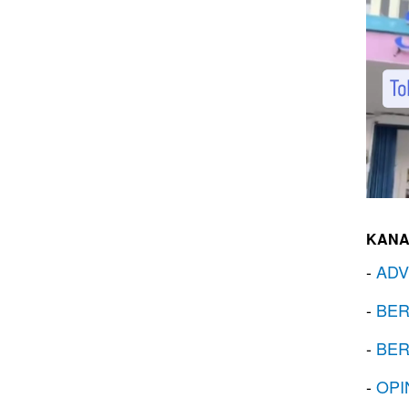
KANA
-
ADV
-
BER
-
BER
-
OPI