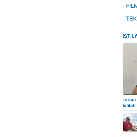
-
FIL
-
TEK
ISTI
ISTILA
Istila