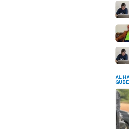
AL H
GUBE