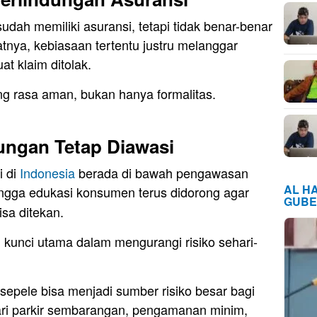
udah memiliki asuransi, tetapi tidak benar-benar
nya, kebiasaan tertentu justru melanggar
at klaim ditolak.
 rasa aman, bukan hanya formalitas.
ungan Tetap Diawasi
i di
Indonesia
berada di bawah pengawasan
AL H
ingga edukasi konsumen terus didorong agar
GUBE
sa ditekan.
unci utama dalam mengurangi risiko sehari-
sepele bisa menjadi sumber risiko besar bagi
dari parkir sembarangan, pengamanan minim,