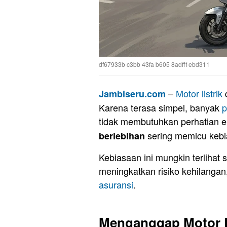
df67933b c3bb 43fa b605 8adff1ebd311
–
Motor
listrik
d
Jambiseru.com
Karena terasa simpel, banyak
p
tidak membutuhkan perhatian ek
sering memicu kebia
berlebihan
Kebiasaan ini mungkin terlihat 
meningkatkan risiko kehilangan
asuransi
.
Menganggap Motor L