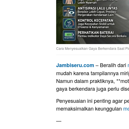
Cara Menyesuaikan Gaya Berkendara Saat Pind
– Beralih dari
Jambiseru.com
mudah karena tampilannya mir
Namun dalam praktiknya, **motor
gaya berkendara juga perlu dis
Penyesuaian ini penting agar 
memaksimalkan keunggulan
mo
—