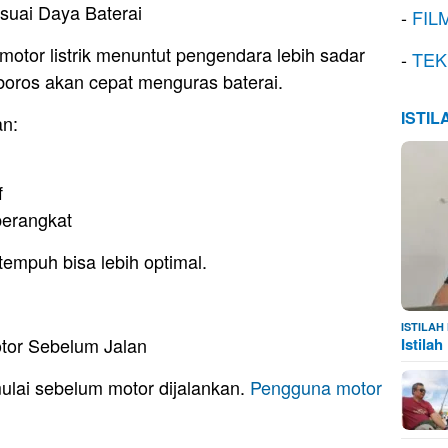
suai Daya Baterai
-
FIL
otor listrik menuntut pengendara lebih sadar
-
TEK
boros akan cepat menguras baterai.
ISTI
an:
f
erangkat
tempuh bisa lebih optimal.
ISTILA
tor Sebelum Jalan
Istila
ulai sebelum motor dijalankan.
Pengguna motor