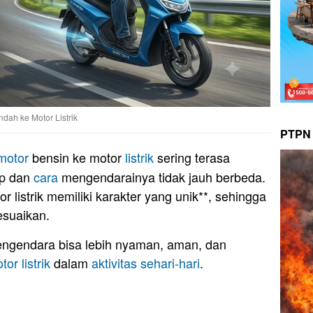
ah ke Motor Listrik
PTPN 
motor
bensin ke motor
listrik
sering terasa
ip dan
cara
mengendarainya tidak jauh berbeda.
 listrik memiliki karakter yang unik**, sehingga
esuaikan.
pengendara bisa lebih nyaman, aman, dan
tor listrik
dalam
aktivitas sehari-hari
.