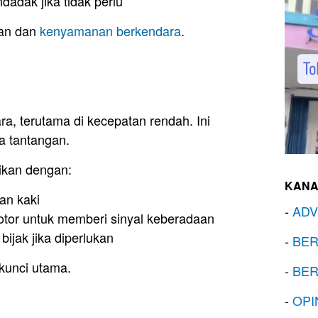
adak jika tidak perlu
lan dan
kenyamanan berkendara
.
ara, terutama di kecepatan rendah. Ini
a tantangan.
ikan dengan:
KANA
an kaki
-
ADV
tor untuk memberi sinyal keberadaan
ijak jika diperlukan
-
BER
kunci utama.
-
BER
-
OPI