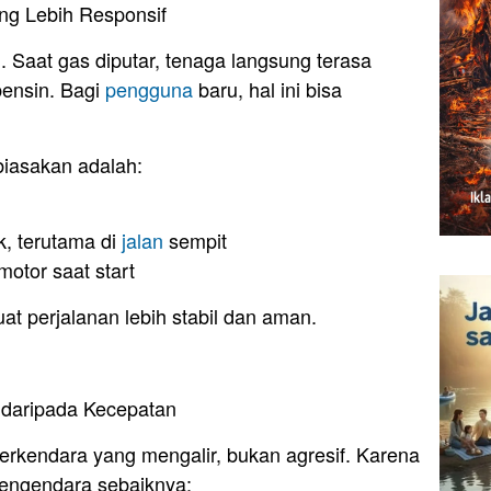
ng Lebih Responsif
tan. Saat gas diputar, tenaga langsung terasa
bensin. Bagi
pengguna
baru, hal ini bisa
biasakan adalah:
k, terutama di
jalan
sempit
motor saat start
t perjalanan lebih stabil dan aman.
 daripada Kecepatan
berkendara yang mengalir, bukan agresif. Karena
pengendara sebaiknya: