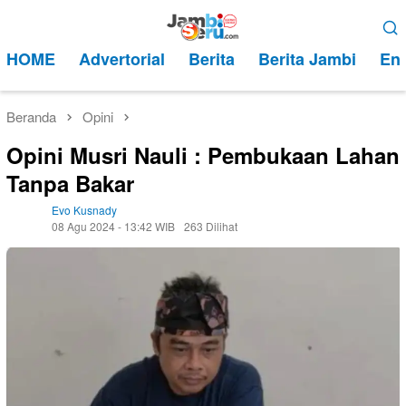
Loncat
Menu
ke
Mobile
HOME
Advertorial
Berita
Berita Jambi
Ent
konten
Beranda
Opini
Opini Musri Nauli : Pembukaan Lahan
Tanpa Bakar
Evo Kusnady
08 Agu 2024 - 13:42 WIB
263 Dilihat