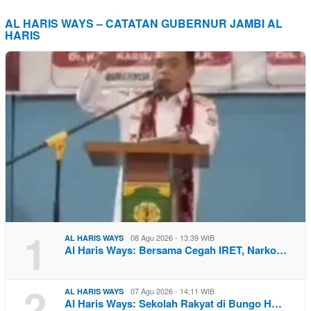
AL HARIS WAYS – CATATAN GUBERNUR JAMBI AL
HARIS
1
08 Agu 2026 - 13:39 WIB
AL HARIS WAYS
Al Haris Ways: Bersama Cegah IRET, Narko…
2
07 Agu 2026 - 14:11 WIB
AL HARIS WAYS
Al Haris Ways: Sekolah Rakyat di Bungo H…