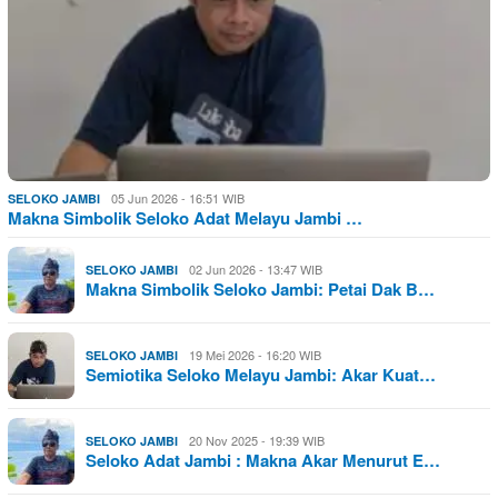
05 Jun 2026 - 16:51 WIB
SELOKO JAMBI
Makna Simbolik Seloko Adat Melayu Jambi …
02 Jun 2026 - 13:47 WIB
SELOKO JAMBI
Makna Simbolik Seloko Jambi: Petai Dak B…
19 Mei 2026 - 16:20 WIB
SELOKO JAMBI
Semiotika Seloko Melayu Jambi: Akar Kuat…
20 Nov 2025 - 19:39 WIB
SELOKO JAMBI
Seloko Adat Jambi : Makna Akar Menurut E…