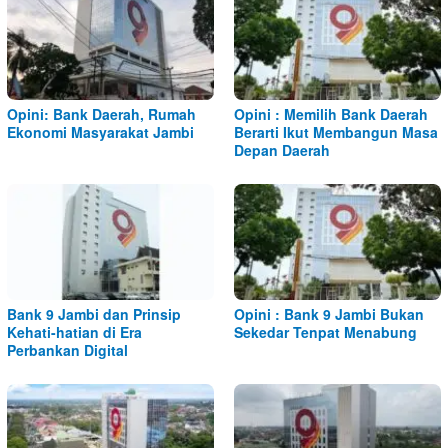
Opini: Bank Daerah, Rumah
Opini : Memilih Bank Daerah
Ekonomi Masyarakat Jambi
Berarti Ikut Membangun Masa
Depan Daerah
Bank 9 Jambi dan Prinsip
Opini : Bank 9 Jambi Bukan
Kehati-hatian di Era
Sekedar Tenpat Menabung
Perbankan Digital