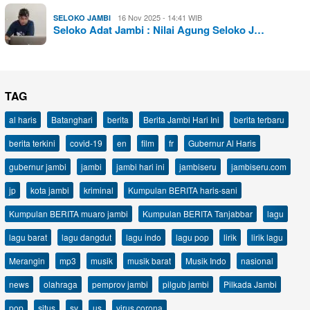
16 Nov 2025 - 14:41 WIB
SELOKO JAMBI
Seloko Adat Jambi : Nilai Agung Seloko J…
TAG
al haris
Batanghari
berita
Berita Jambi Hari Ini
berita terbaru
berita terkini
covid-19
en
film
fr
Gubernur Al Haris
gubernur jambi
jambi
jambi hari ini
jambiseru
jambiseru.com
jp
kota jambi
kriminal
Kumpulan BERITA haris-sani
Kumpulan BERITA muaro jambi
Kumpulan BERITA Tanjabbar
lagu
lagu barat
lagu dangdut
lagu indo
lagu pop
lirik
lirik lagu
Merangin
mp3
musik
musik barat
Musik Indo
nasional
news
olahraga
pemprov jambi
pilgub jambi
Pilkada Jambi
pop
situs
sv
us
virus corona