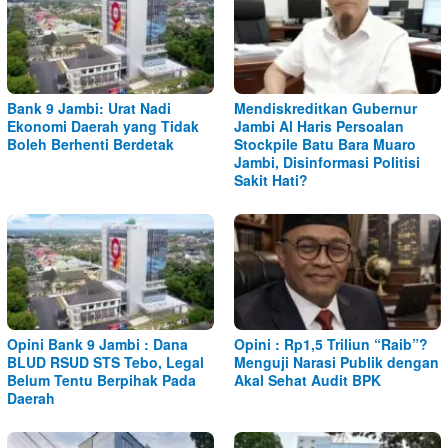
Bank 9 Jambi: Urat Nadi
Mendiskreditkan Gubernur
Ekonomi Daerah yang Tidak
Jambi Al Haris Persoalan
Boleh Berhenti Berdetak
Stockpile Batu Bara Muaro
Jambi, Disinformasi Politisi
Sakit Hati?
Opini Bank 9 Jambi : Dana
Opini : Rp1,5 Triliun “Raib”?
BLUD RSUD STS Tebo, Legal
Menguji Narasi Publik dengan
Belum Tentu Berpihak Pada
Akal Sehat Audit BPK
Daerah