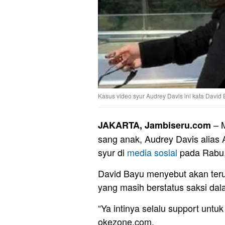
Kasus video syur Audrey Davis ini kata David 
– M
JAKARTA, Jambiseru.com
sang anak, Audrey Davis alias
syur di
media sosial
pada Rabu, 
David Bayu menyebut akan ter
yang masih berstatus saksi dal
“Ya intinya selalu support untuk
okezone.com.