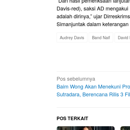
“Dari hasil pemeriksaan lanjut
Davis-red), saksi AD mengakui
adalah dirinya,” ujar Dirreskr
Simanjuntak dalam keterangan 
Audrey Davis
Band Naif
David
Navigasi
Pos sebelumnya
pos
Baim Wong Akan Menekuni Pro
Sutradara, Berencana Rilis 3 Fi
POS TERKAIT