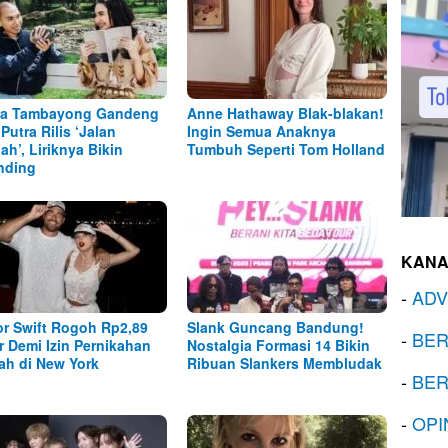
ha Tambayong Gandeng
Anne Hathaway Blak-blakan!
Putra Rilis ‘Jalan
Ingin Semua Anaknya
ah’, Liriknya Bikin
Tumbuh Seperti Tom Holland
nding
KANA
-
ADV
or Swift Rogoh Rp2,89
Slank Guncang Bandung!
-
BER
ar Demi Izin Pernikahan
Nostalgia Formasi 14 Bikin
h di New York
Ribuan Slankers Membludak
-
BER
-
OPI