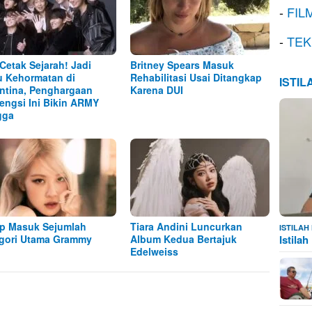
-
FIL
-
TEK
Cetak Sejarah! Jadi
Britney Spears Masuk
 Kehormatan di
Rehabilitasi Usai Ditangkap
ISTI
ntina, Penghargaan
Karena DUI
engsi Ini Bikin ARMY
gga
p Masuk Sejumlah
Tiara Andini Luncurkan
ISTILA
gori Utama Grammy
Album Kedua Bertajuk
Istila
Edelweiss