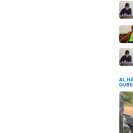
AL H
GUBE