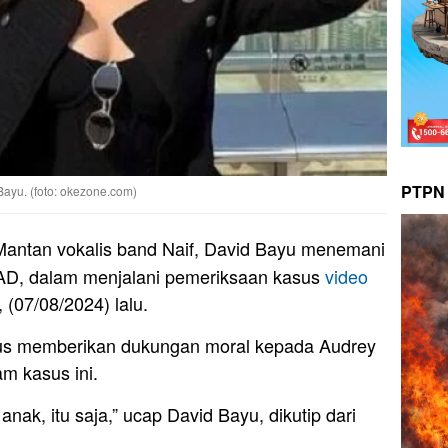
PTPN 
Bayu. (foto: okezone.com)
antan vokalis band Naif, David Bayu menemani
 AD, dalam menjalani pemeriksaan kasus
video
(07/08/2024) lalu.
us memberikan dukungan moral kepada Audrey
am kasus ini.
 anak, itu saja,” ucap David Bayu, dikutip dari