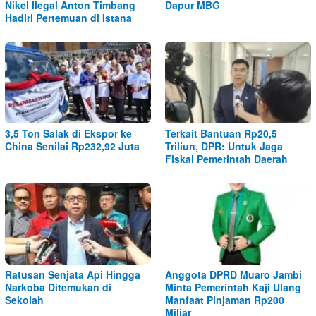
Nikel Ilegal Anton Timbang
Dapur MBG
Hadiri Pertemuan di Istana
3,5 Ton Salak di Ekspor ke
Terkait Bantuan Rp20,5
China Senilai Rp232,92 Juta
Triliun, DPR: Untuk Jaga
Fiskal Pemerintah Daerah
Ratusan Senjata Api Hingga
Anggota DPRD Muaro Jambi
Narkoba Ditemukan di
Minta Pemerintah Kaji Ulang
Sekolah
Manfaat Pinjaman Rp200
Miliar