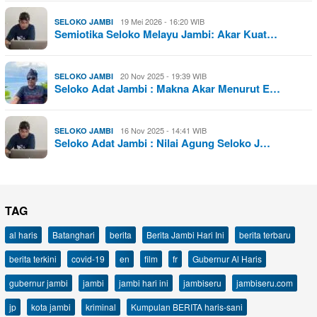
19 Mei 2026 - 16:20 WIB
SELOKO JAMBI
Semiotika Seloko Melayu Jambi: Akar Kuat…
20 Nov 2025 - 19:39 WIB
SELOKO JAMBI
Seloko Adat Jambi : Makna Akar Menurut E…
16 Nov 2025 - 14:41 WIB
SELOKO JAMBI
Seloko Adat Jambi : Nilai Agung Seloko J…
TAG
al haris
Batanghari
berita
Berita Jambi Hari Ini
berita terbaru
berita terkini
covid-19
en
film
fr
Gubernur Al Haris
gubernur jambi
jambi
jambi hari ini
jambiseru
jambiseru.com
jp
kota jambi
kriminal
Kumpulan BERITA haris-sani