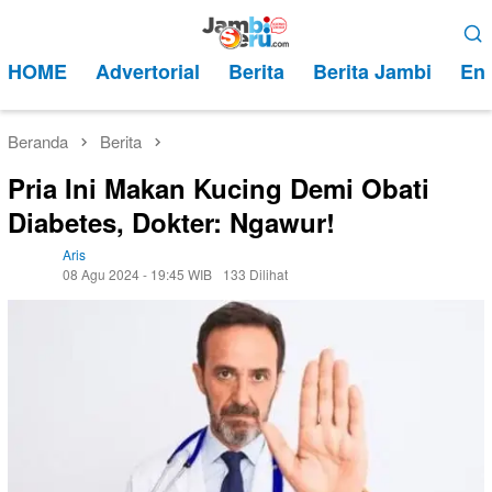
Loncat
Menu
ke
Mobile
HOME
Advertorial
Berita
Berita Jambi
Ent
konten
Beranda
Berita
Pria Ini Makan Kucing Demi Obati
Diabetes, Dokter: Ngawur!
Aris
08 Agu 2024 - 19:45 WIB
133 Dilihat