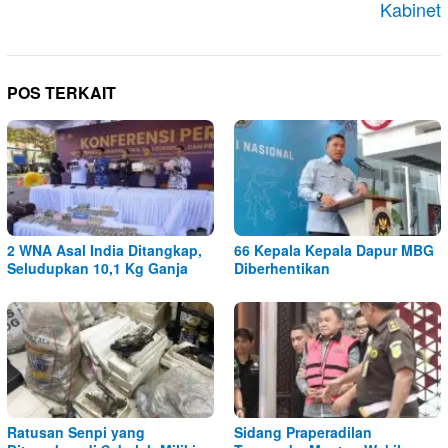
Kabinet
POS TERKAIT
2 WNA Asal India Ditangkap,
66 Kepala Kepala Dapur MBG
Seludupkan 10,1 Kg Ganja
Diberhentikan
Ratusan Senpi yang
Sidang Praperadilan