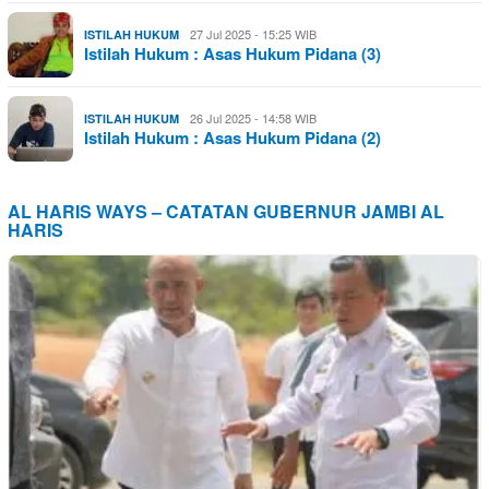
27 Jul 2025 - 15:25 WIB
ISTILAH HUKUM
Istilah Hukum : Asas Hukum Pidana (3)
26 Jul 2025 - 14:58 WIB
ISTILAH HUKUM
Istilah Hukum : Asas Hukum Pidana (2)
AL HARIS WAYS – CATATAN GUBERNUR JAMBI AL
HARIS