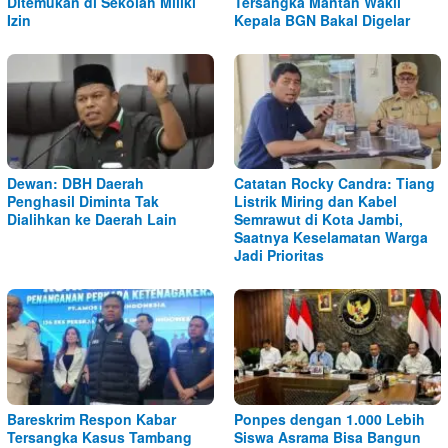
Ditemukan di Sekolah Miliki
Tersangka Mantan Wakil
Izin
Kepala BGN Bakal Digelar
Dewan: DBH Daerah
Catatan Rocky Candra: Tiang
Penghasil Diminta Tak
Listrik Miring dan Kabel
Dialihkan ke Daerah Lain
Semrawut di Kota Jambi,
Saatnya Keselamatan Warga
Jadi Prioritas
Bareskrim Respon Kabar
Ponpes dengan 1.000 Lebih
Tersangka Kasus Tambang
Siswa Asrama Bisa Bangun