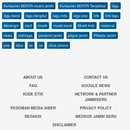
Kumpulan BERITA muaro jambi
Kumpulan BERITA Tanjabbar
lagu
lagu barat
lagu dangdut
lagu indo
lagu pop
lirik
lirik lagu
Merangin
mp3
musik
musik barat
Musik Indo
nasional
news
olahraga
pemprov jambi
pilgub jambi
Pilkada Jambi
pop
situs
sv
us
virus corona
ABOUT US
CONTACT US
FAQ
GOOGLE NEWS
KODE ETIK
NETWORK & PARTNER
JAMBISERU
PEDOMAN MEDIA SIBER
PRIVACY POLICY
REDAKSI
MEDSOS JAMBI SERU
DISCLAIMER