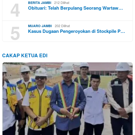
4
212 Dilihat
BERITA JAMBI
Obituari: Telah Berpulang Seorang Wartaw…
5
202 Dilihat
MUARO JAMBI
Kasus Dugaan Pengeroyokan di Stockpile P…
CAKAP KETUA EDI