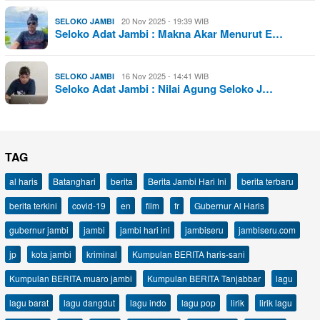
20 Nov 2025 - 19:39 WIB
SELOKO JAMBI
Seloko Adat Jambi : Makna Akar Menurut E…
16 Nov 2025 - 14:41 WIB
SELOKO JAMBI
Seloko Adat Jambi : Nilai Agung Seloko J…
TAG
al haris
Batanghari
berita
Berita Jambi Hari Ini
berita terbaru
berita terkini
covid-19
en
film
fr
Gubernur Al Haris
gubernur jambi
jambi
jambi hari ini
jambiseru
jambiseru.com
jp
kota jambi
kriminal
Kumpulan BERITA haris-sani
Kumpulan BERITA muaro jambi
Kumpulan BERITA Tanjabbar
lagu
lagu barat
lagu dangdut
lagu indo
lagu pop
lirik
lirik lagu