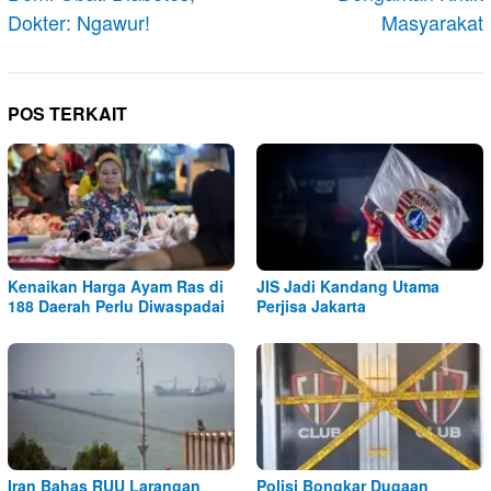
Dokter: Ngawur!
Masyarakat
POS TERKAIT
Kenaikan Harga Ayam Ras di
JIS Jadi Kandang Utama
188 Daerah Perlu Diwaspadai
Perjisa Jakarta
Iran Bahas RUU Larangan
Polisi Bongkar Dugaan