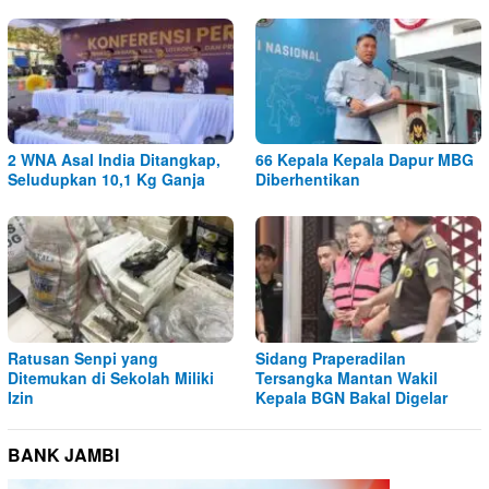
2 WNA Asal India Ditangkap,
66 Kepala Kepala Dapur MBG
Seludupkan 10,1 Kg Ganja
Diberhentikan
Ratusan Senpi yang
Sidang Praperadilan
Ditemukan di Sekolah Miliki
Tersangka Mantan Wakil
Izin
Kepala BGN Bakal Digelar
BANK JAMBI