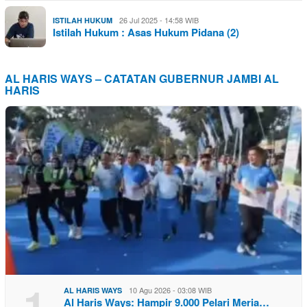
26 Jul 2025 - 14:58 WIB
ISTILAH HUKUM
Istilah Hukum : Asas Hukum Pidana (2)
AL HARIS WAYS – CATATAN GUBERNUR JAMBI AL
HARIS
1
10 Agu 2026 - 03:08 WIB
AL HARIS WAYS
Al Haris Ways: Hampir 9.000 Pelari Meria…