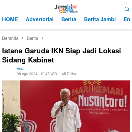
Loncat
Menu
ke
Mobile
HOME
Advertorial
Berita
Berita Jambi
Ent
konten
Beranda
Berita
Istana Garuda IKN Siap Jadi Lokasi
Sidang Kabinet
Aris
08 Agu 2024 - 19:47 WIB
145 Dilihat