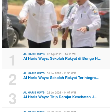
1
07 Agu 2026 - 14:11 WIB
AL HARIS WAYS
Al Haris Ways: Sekolah Rakyat di Bungo H…
2
31 Jul 2026 - 11:35 WIB
AL HARIS WAYS
Al Haris Ways: Sekolah Rakyat Terintegra…
3
22 Jul 2026 - 14:07 WIB
AL HARIS WAYS
Al Haris Ways: Titip Derajat Kesehatan J…
19 Jul 2026 - 13:03 WIB
AL HARIS WAYS