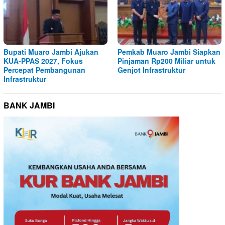
Bupati Muaro Jambi Ajukan
Pemkab Muaro Jambi Siapkan
KUA-PPAS 2027, Fokus
Pinjaman Rp200 Miliar untuk
Percepat Pembangunan
Genjot Infrastruktur
Infrastruktur
BANK JAMBI