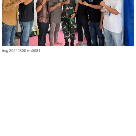
img 20240808 wa0084