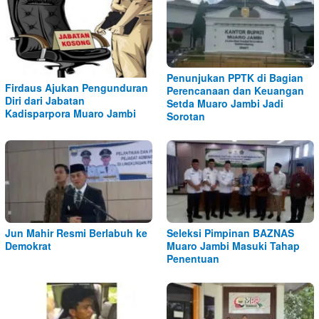
Penunjukan PPTK di Bagian
Firdaus Ajukan Pengunduran
Perencanaan dan Keuangan
Diri dari Jabatan
Setda Muaro Jambi Jadi
Kadisparpora Muaro Jambi
Sorotan
Jun Mahir Resmi Berlabuh ke
Seleksi Pimpinan BAZNAS
Demokrat
Muaro Jambi Masuki Tahap
Penentuan