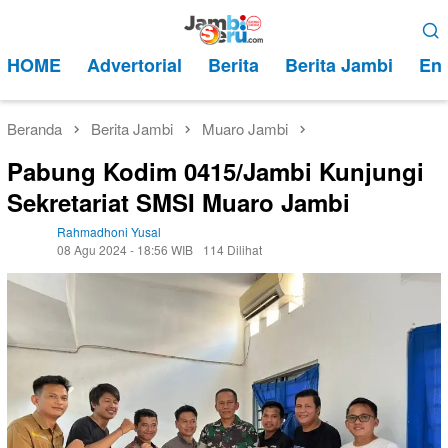
Loncat
Menu
ke
Mobile
HOME
Advertorial
Berita
Berita Jambi
Ent
konten
Beranda
Berita Jambi
Muaro Jambi
Pabung Kodim 0415/Jambi Kunjungi
Sekretariat SMSI Muaro Jambi
Rahmadhoni Yusal
08 Agu 2024 - 18:56 WIB
114 Dilihat