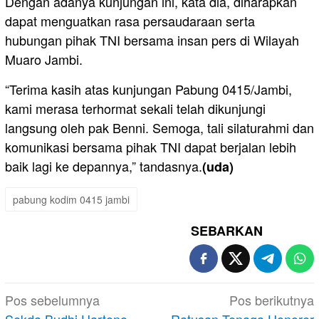
Dengan adanya kunjungan ini, kata dia, diharapkan
dapat menguatkan rasa persaudaraan serta
hubungan pihak TNI bersama insan pers di Wilayah
Muaro Jambi.
“Terima kasih atas kunjungan Pabung 0415/Jambi,
kami merasa terhormat sekali telah dikunjungi
langsung oleh pak Benni. Semoga, tali silaturahmi dan
komunikasi bersama pihak TNI dapat berjalan lebih
baik lagi ke depannya,” tandasnya.
(uda)
pabung kodim 0415 jambi
SEBARKAN
Navigasi
Pos sebelumnya
Pos berikutnya
Sekda Budhi Hartono
Ratusan Tenaga Honorer